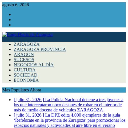
agosto 6, 2026
Facebook
Instagram
Twitter
ZARAGOZA
ZARAGOZA PROVINCIA
ARAGON
SUCESOS
NEGOCIOS AL DÍA
CULTURA
SOCIEDAD
ECONOMÍA
Mas Populares Ahora
[ julio 31, 2026 ]
La Policía Nacional detiene a tres jóvenes a
los que interceptaron poco después de robar en el interior de
más de media docena de vehículos
ZARAGOZA
[ julio 31, 2026 ]
La DPZ edita 4.000 ejemplares de la guía
‘Refréscate en la provincia de Zaragoza’ para promocionar los
espacios naturales y actividades al aire libre en el verano