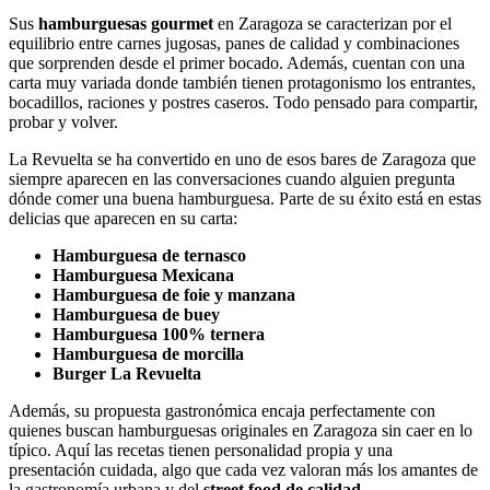
Sus
hamburguesas gourmet
en Zaragoza se caracterizan por el
equilibrio entre carnes jugosas, panes de calidad y combinaciones
que sorprenden desde el primer bocado. Además, cuentan con una
carta muy variada donde también tienen protagonismo los entrantes,
bocadillos, raciones y postres caseros. Todo pensado para compartir,
probar y volver.
La Revuelta se ha convertido en uno de esos bares de Zaragoza que
siempre aparecen en las conversaciones cuando alguien pregunta
dónde comer una buena hamburguesa. Parte de su éxito está en estas
delicias que aparecen en su carta:
Hamburguesa de ternasco
Hamburguesa Mexicana
Hamburguesa de foie y manzana
Hamburguesa de buey
Hamburguesa 100% ternera
Hamburguesa de morcilla
Burger La Revuelta
Además, su propuesta gastronómica encaja perfectamente con
quienes buscan hamburguesas originales en Zaragoza sin caer en lo
típico. Aquí las recetas tienen personalidad propia y una
presentación cuidada, algo que cada vez valoran más los amantes de
la gastronomía urbana y del
street food de calidad.