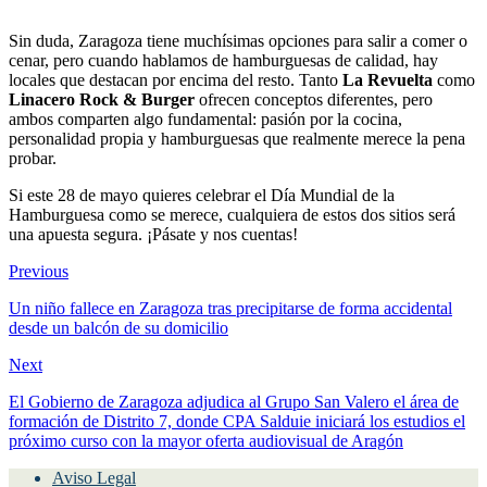
Sin duda, Zaragoza tiene muchísimas opciones para salir a comer o
cenar, pero cuando hablamos de hamburguesas de calidad, hay
locales que destacan por encima del resto. Tanto
La Revuelta
como
Linacero Rock & Burger
ofrecen conceptos diferentes, pero
ambos comparten algo fundamental: pasión por la cocina,
personalidad propia y hamburguesas que realmente merece la pena
probar.
Si este 28 de mayo quieres celebrar el Día Mundial de la
Hamburguesa como se merece, cualquiera de estos dos sitios será
una apuesta segura. ¡Pásate y nos cuentas!
Previous
Un niño fallece en Zaragoza tras precipitarse de forma accidental
desde un balcón de su domicilio
Next
El Gobierno de Zaragoza adjudica al Grupo San Valero el área de
formación de Distrito 7, donde CPA Salduie iniciará los estudios el
próximo curso con la mayor oferta audiovisual de Aragón
Aviso Legal