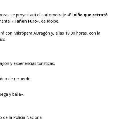
 horas se proyectará el cortometraje «
El niño que retrató
mental «
Tañen Furo
«, de Idoipe.
tará con Mikrópera ADragón y, a las 19:30 horas, con la
ico.
gón y experiencias turísticas.
ídeo de recuerdo.
ega y baila».
o de la Policía Nacional.