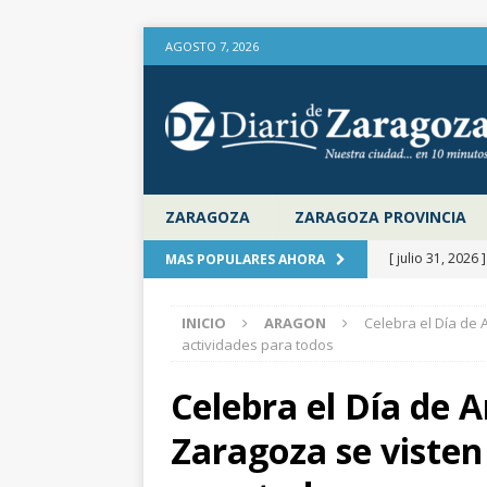
AGOSTO 7, 2026
ZARAGOZA
ZARAGOZA PROVINCIA
[ julio 31, 2026 
MAS POPULARES AHORA
provincia de Za
INICIO
ARAGON
Celebra el Día de 
aire libre en el
actividades para todos
[ julio 31, 2026 
Celebra el Día de 
la Diputación 
Zaragoza se visten
[ julio 31, 2026 
actualiza al IP