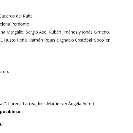
Gaiteros del Rabal.
 Helena Perdomo.
rena Margallo, Sergio Aso, Rubén Jiménez y Jonás Gimeno.
n DJ Justo Peña, Ramón Rojas e Ignacio Cristóbal ‘Coco’ en
domo.
ras”: Lorena Larrea, Inés Martínez y Ángela Aured.
posibles»
.
a
.