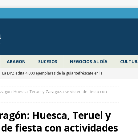
ARAGON
SUCESOS
NEGOCIOS AL DÍA
CULTUR
]
La DPZ edita 4.000 ejemplares de la guía ‘Refréscate en la
ragoza’ para promocionar los espacios naturales y actividades al
Aragón: Huesca, Teruel y Zaragoza se visten de fiesta con
 verano
ZARAGOZA PROVINCIA
]
Pancho Varona abre este sábado el Festival Veruela Verano de
Aragón: Huesca, Teruel y
de Zaragoza con las entradas agotadas
CULTURA
 de fiesta con actividades
]
Zaragoza congela un año más los impuestos municipales y
C las tasas de residuos y abastecimiento de agua
ZARAGOZA