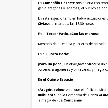
La
Compañía Gozarte
nos deleita con repre
genio aragonés y, además, el público se podr
En este espacio también habrá actuaciones 
Civiac
«, el martes a las 18:30 horas.
En el
Tercer Patio
, «
Con las manos
«:
Mercado de artesanía y talleres de actividade
En el
Cuarto Patio:
¡Para un poco!
, un almogávar ofrecerá un es
pulseras aragonesas y pintacaras, y magia co
En el Quinto Espacio
«
Aragón, reino
» en el que el público disfrut
Bulbuente
, de la Compañía de Danza
«LaM
la magia de «
La Compañía
«.