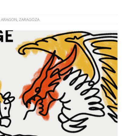
]
La Diputación de Zaragoza finaliza la restauración de la capilla
la catedral de Tarazona tras una inversión de 304.000 euros
ARAGON
,
ZARAGOZA
VINCIA
]
La Policía Nacional detiene a tres jóvenes a los que
poco después de robar en el interior de más de media docena de
RAGOZA