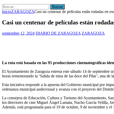
Buscar:
Inicio
ZARAGOZA
Casi un centenar de películas están rodadas en e
Casi un centenar de películas están rodada
septiembre 12, 2024
DIARIO DE ZARAGOZA
ZARAGOZA
La ruta está basada en las 95 producciones cinematográficas ident
El Ayuntamiento de Zaragoza estrena este sábado 14 de septiembre una
horas rememorando la ‘Salida de misa de las doce del Pilar’, una de 
Esta iniciativa responde a la apuesta del Gobierno municipal por impu
ordenanza municipal audiovisual y avanza con el proyecto del Distrito
La consejera de Educación, Cultura y Turismo del Ayuntamiento, Sara 
los directores de cine Miguel Ángel Lamata, Nacho García Velilla, Javi
Además, está programada para el 19 de octubre, 9 de noviembre y el 