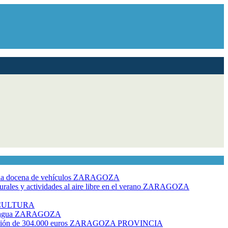
dia docena de vehículos
ZARAGOZA
ales y actividades al aire libre en el verano
ZARAGOZA
CULTURA
 agua
ZARAGOZA
rsión de 304.000 euros
ZARAGOZA PROVINCIA