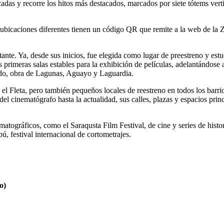
cadas y recorre los hitos más destacados, marcados por siete tótems vert
 ubicaciones diferentes tienen un código QR que remite a la web de la Z
ante. Ya, desde sus inicios, fue elegida como lugar de preestreno y est
s primeras salas estables para la exhibición de películas, adelantándose 
ado, obra de Lagunas, Aguayo y Laguardia.
 el Fleta, pero también pequeños locales de reestreno en todos los barri
del cinematógrafo hasta la actualidad, sus calles, plazas y espacios prin
tográficos, como el Saraqusta Film Festival, de cine y series de histor
festival internacional de cortometrajes.
o)