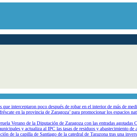
los que interceptaron poco después de robar en el interior de más de me
éscate en la provincia de Zaragoza’ para promocionar los espacios natur
eruela Verano de la Diputación de Zaragoza con las entradas agotadas
nicipales y actualiza al IPC las tasas de residuos y abastecimiento de
ción de la capilla de Santiago de la catedral de Tarazona tras una inve