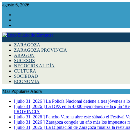
agosto 6, 2026
Facebook
Instagram
Twitter
ZARAGOZA
ZARAGOZA PROVINCIA
ARAGON
SUCESOS
NEGOCIOS AL DÍA
CULTURA
SOCIEDAD
ECONOMÍA
Mas Populares Ahora
[ julio 31, 2026 ]
La Policía Nacional detiene a tres jóvenes a 
[ julio 31, 2026 ]
La DPZ edita 4.000 ejemplares de la guía ‘Refr
PROVINCIA
[ julio 31, 2026 ]
Pancho Varona abre este sábado el Festival V
[ julio 31, 2026 ]
Zaragoza congela un año más los impuestos mu
[ julio 31, 2026 ]
La Diputación de Zaragoza finaliza la restaura