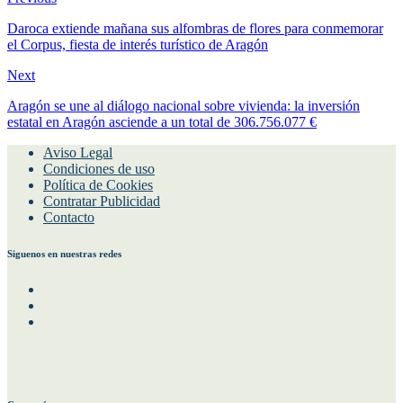
Daroca extiende mañana sus alfombras de flores para conmemorar
el Corpus, fiesta de interés turístico de Aragón
Next
Aragón se une al diálogo nacional sobre vivienda: la inversión
estatal en Aragón asciende a un total de 306.756.077 €
Aviso Legal
Condiciones de uso
Política de Cookies
Contratar Publicidad
Contacto
Siguenos en nuestras redes
Facebook
Instagram
Twitter