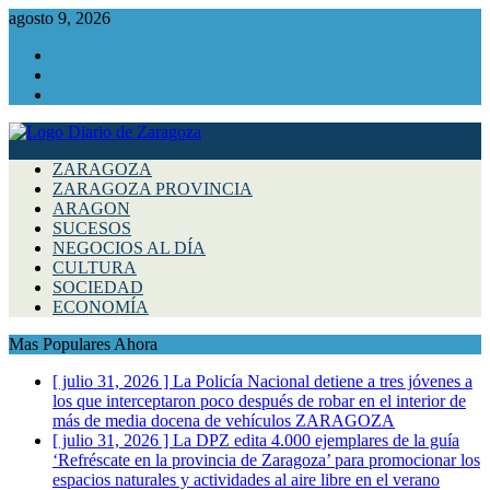
agosto 9, 2026
Facebook
Instagram
Twitter
ZARAGOZA
ZARAGOZA PROVINCIA
ARAGON
SUCESOS
NEGOCIOS AL DÍA
CULTURA
SOCIEDAD
ECONOMÍA
Mas Populares Ahora
[ julio 31, 2026 ]
La Policía Nacional detiene a tres jóvenes a
los que interceptaron poco después de robar en el interior de
más de media docena de vehículos
ZARAGOZA
[ julio 31, 2026 ]
La DPZ edita 4.000 ejemplares de la guía
‘Refréscate en la provincia de Zaragoza’ para promocionar los
espacios naturales y actividades al aire libre en el verano