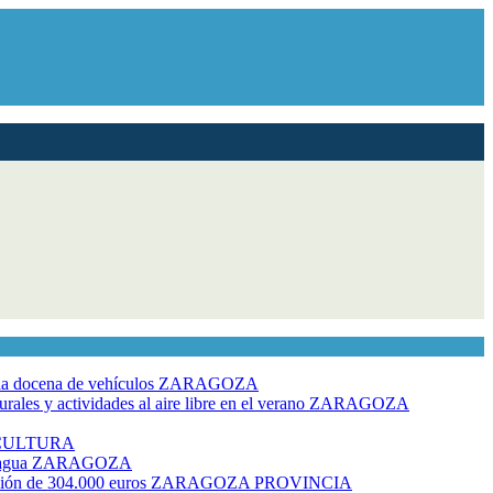
dia docena de vehículos
ZARAGOZA
ales y actividades al aire libre en el verano
ZARAGOZA
CULTURA
 agua
ZARAGOZA
rsión de 304.000 euros
ZARAGOZA PROVINCIA