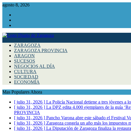
agosto 8, 2026
Facebook
Instagram
Twitter
ZARAGOZA
ZARAGOZA PROVINCIA
ARAGON
SUCESOS
NEGOCIOS AL DÍA
CULTURA
SOCIEDAD
ECONOMÍA
Mas Populares Ahora
[ julio 31, 2026 ]
La Policía Nacional detiene a tres jóvenes a 
[ julio 31, 2026 ]
La DPZ edita 4.000 ejemplares de la guía ‘Refr
PROVINCIA
[ julio 31, 2026 ]
Pancho Varona abre este sábado el Festival V
[ julio 31, 2026 ]
Zaragoza congela un año más los impuestos mu
[ julio 31, 2026 ]
La Diputación de Zaragoza finaliza la restaura