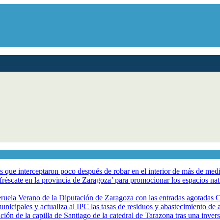
los que interceptaron poco después de robar en el interior de más de me
éscate en la provincia de Zaragoza’ para promocionar los espacios natur
eruela Verano de la Diputación de Zaragoza con las entradas agotadas
nicipales y actualiza al IPC las tasas de residuos y abastecimiento de
ción de la capilla de Santiago de la catedral de Tarazona tras una inve