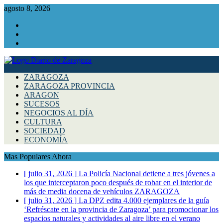
agosto 8, 2026
Facebook
Instagram
Twitter
ZARAGOZA
ZARAGOZA PROVINCIA
ARAGON
SUCESOS
NEGOCIOS AL DÍA
CULTURA
SOCIEDAD
ECONOMÍA
Mas Populares Ahora
[ julio 31, 2026 ]
La Policía Nacional detiene a tres jóvenes a
los que interceptaron poco después de robar en el interior de
más de media docena de vehículos
ZARAGOZA
[ julio 31, 2026 ]
La DPZ edita 4.000 ejemplares de la guía
‘Refréscate en la provincia de Zaragoza’ para promocionar los
espacios naturales y actividades al aire libre en el verano