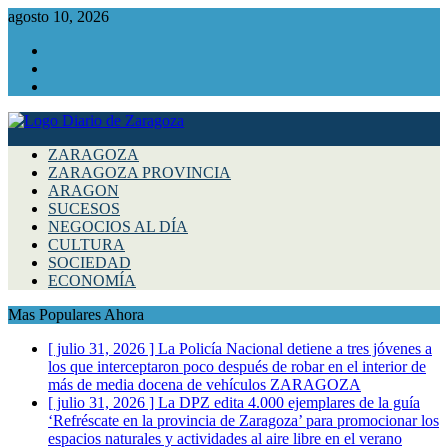
agosto 10, 2026
Facebook
Instagram
Twitter
ZARAGOZA
ZARAGOZA PROVINCIA
ARAGON
SUCESOS
NEGOCIOS AL DÍA
CULTURA
SOCIEDAD
ECONOMÍA
Mas Populares Ahora
[ julio 31, 2026 ]
La Policía Nacional detiene a tres jóvenes a
los que interceptaron poco después de robar en el interior de
más de media docena de vehículos
ZARAGOZA
[ julio 31, 2026 ]
La DPZ edita 4.000 ejemplares de la guía
‘Refréscate en la provincia de Zaragoza’ para promocionar los
espacios naturales y actividades al aire libre en el verano