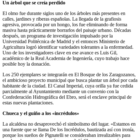
Un árbol que se creía perdido
El olmo fue durante siglos uno de los árboles más presentes en
calles, jardines y riberas españolas. La llegada de la grafiosis
agresiva, provocada por un hongo, los fue eliminando de forma
masiva hasta prácticamente borrarlos del paisaje urbano. Décadas
después, un programa de investigación impulsado por la
Universidad Politécnica de Madrid y el entonces Ministerio de
Agricultura logró identificar variedades tolerantes a la enfermedad.
Uno de los investigadores clave en ese avance es Luis Gil,
académico de la Real Academia de Ingeniería, cuyo trabajo hace
posible hoy la donación.
Los 250 ejemplares se integrarán en El Bosque de los Zaragozanos,
el ambicioso proyecto municipal que busca plantar un árbol por cada
habitante de la ciudad. El Canal Imperial, cuya orilla ya fue cedida
parcialmente al Ayuntamiento mediante un convenio con la
Confederación Hidrográfica del Ebro, será el enclave principal de
estas nuevas plantaciones.
Chueca y el guiño a los «incrédulos»
La alcaldesa no desaprovechó el simbolismo del lugar. «Estamos en
una fuente que se llama De los Incrédulos, bautizada así con ironía,
porque los sueños de Pignatelli se consideraban irrealizables para