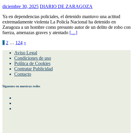
diciembre 30, 2025
DIARIO DE ZARAGOZA
Ya en dependencias policiales, el detenido mantuvo una actitud
extremadamente violenta La Policía Nacional ha detenido en
Zaragoza a un hombre como presunto autor de un delito de robo con
fuerza, amenazas graves y atentado
[…]
Paginación
1
2
…
124
»
de
Aviso Legal
Condiciones de uso
entradas
Política de Cookies
Contratar Publicidad
Contacto
Siguenos en nuestras redes
Facebook
Instagram
Twitter