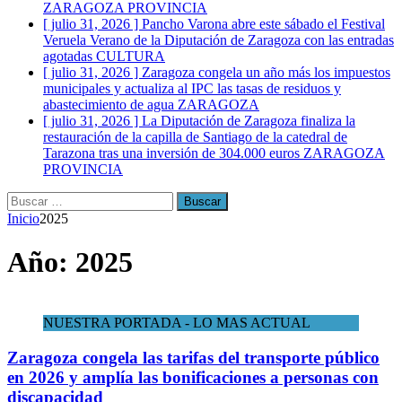
ZARAGOZA PROVINCIA
[ julio 31, 2026 ]
Pancho Varona abre este sábado el Festival
Veruela Verano de la Diputación de Zaragoza con las entradas
agotadas
CULTURA
[ julio 31, 2026 ]
Zaragoza congela un año más los impuestos
municipales y actualiza al IPC las tasas de residuos y
abastecimiento de agua
ZARAGOZA
[ julio 31, 2026 ]
La Diputación de Zaragoza finaliza la
restauración de la capilla de Santiago de la catedral de
Tarazona tras una inversión de 304.000 euros
ZARAGOZA
PROVINCIA
Buscar:
Inicio
2025
Año:
2025
NUESTRA PORTADA - LO MAS ACTUAL
Zaragoza congela las tarifas del transporte público
en 2026 y amplía las bonificaciones a personas con
discapacidad