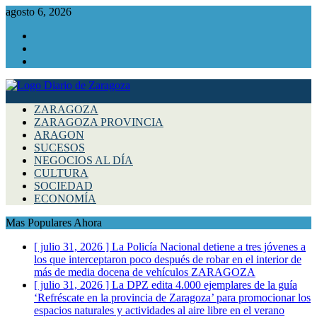
agosto 6, 2026
Facebook
Instagram
Twitter
ZARAGOZA
ZARAGOZA PROVINCIA
ARAGON
SUCESOS
NEGOCIOS AL DÍA
CULTURA
SOCIEDAD
ECONOMÍA
Mas Populares Ahora
[ julio 31, 2026 ]
La Policía Nacional detiene a tres jóvenes a
los que interceptaron poco después de robar en el interior de
más de media docena de vehículos
ZARAGOZA
[ julio 31, 2026 ]
La DPZ edita 4.000 ejemplares de la guía
‘Refréscate en la provincia de Zaragoza’ para promocionar los
espacios naturales y actividades al aire libre en el verano