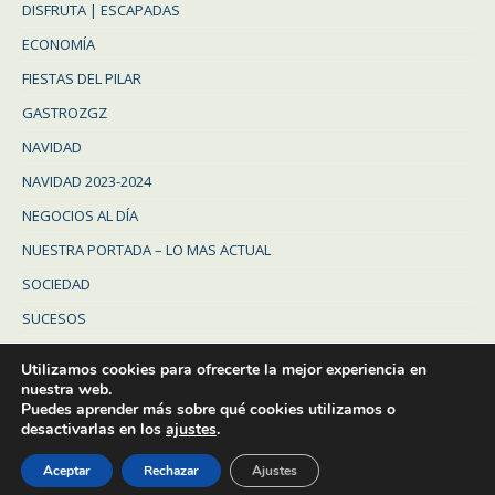
DISFRUTA | ESCAPADAS
ECONOMÍA
FIESTAS DEL PILAR
GASTROZGZ
NAVIDAD
NAVIDAD 2023-2024
NEGOCIOS AL DÍA
NUESTRA PORTADA – LO MAS ACTUAL
SOCIEDAD
SUCESOS
Uncategorized
Utilizamos cookies para ofrecerte la mejor experiencia en
ZARAGOZA
nuestra web.
Puedes aprender más sobre qué cookies utilizamos o
ZARAGOZA PROVINCIA
desactivarlas en los
ajustes
.
Aceptar
Rechazar
Ajustes
© Diario de Zaragoza - 2023