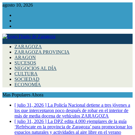
agosto 10, 2026
Facebook
Instagram
Twitter
ZARAGOZA
ZARAGOZA PROVINCIA
ARAGON
SUCESOS
NEGOCIOS AL DÍA
CULTURA
SOCIEDAD
ECONOMÍA
Mas Populares Ahora
[ julio 31, 2026 ]
La Policía Nacional detiene a tres jóvenes a
los que interceptaron poco después de robar en el interior de
más de media docena de vehículos
ZARAGOZA
[ julio 31, 2026 ]
La DPZ edita 4.000 ejemplares de la guía
‘Refréscate en la provincia de Zaragoza’ para promocionar los
espacios naturales y actividades al aire libre en el verano