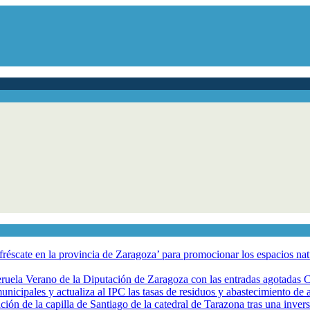
éscate en la provincia de Zaragoza’ para promocionar los espacios natur
eruela Verano de la Diputación de Zaragoza con las entradas agotadas
nicipales y actualiza al IPC las tasas de residuos y abastecimiento de
ción de la capilla de Santiago de la catedral de Tarazona tras una inve