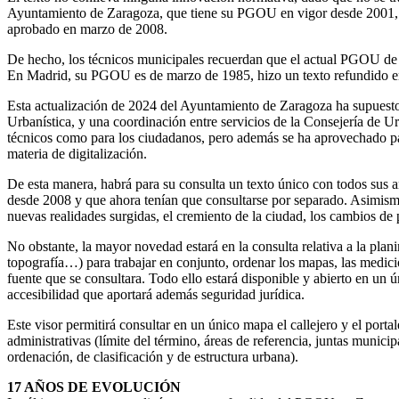
El texto no conlleva ninguna innovación normativa, dado que no se t
Ayuntamiento de Zaragoza, que tiene su PGOU en vigor desde 2001, só
aprobado en marzo de 2008.
De hecho, los técnicos municipales recuerdan que el actual PGOU de 
En Madrid, su PGOU es de marzo de 1985, hizo un texto refundido en
Esta actualización de 2024 del Ayuntamiento de Zaragoza ha supuest
Urbanística, y una coordinación entre servicios de la Consejería de U
técnicos como para los ciudadanos, pero además se ha aprovechado para
materia de digitalización.
De esta manera, habrá para su consulta un texto único con todos sus a
desde 2008 y que ahora tenían que consultarse por separado. Asimism
nuevas realidades surgidas, el cremiento de la ciudad, los cambios de
No obstante, la mayor novedad estará en la consulta relativa a la plan
topografía…) para trabajar en conjunto, ordenar los mapas, las medici
fuente que se consultara. Todo ello estará disponible y abierto en un 
accesibilidad que aportará además seguridad jurídica.
Este visor permitirá consultar en un único mapa el callejero y el porta
administrativas (límite del término, áreas de referencia, juntas munic
ordenación, de clasificación y de estructura urbana).