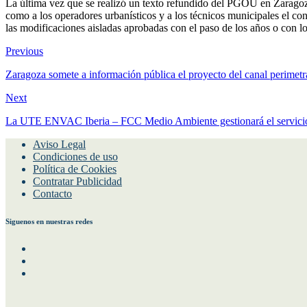
17 AÑOS DE EVOLUCIÓN
La última vez que se realizó un texto refundido del PGOU en Zaragoza 
como a los operadores urbanísticos y a los técnicos municipales el con
las modificaciones aisladas aprobadas con el paso de los años o con 
Previous
Zaragoza somete a información pública el proyecto del canal perimetr
Next
La UTE ENVAC Iberia – FCC Medio Ambiente gestionará el servicio 
Aviso Legal
Condiciones de uso
Política de Cookies
Contratar Publicidad
Contacto
Siguenos en nuestras redes
Facebook
Instagram
Twitter