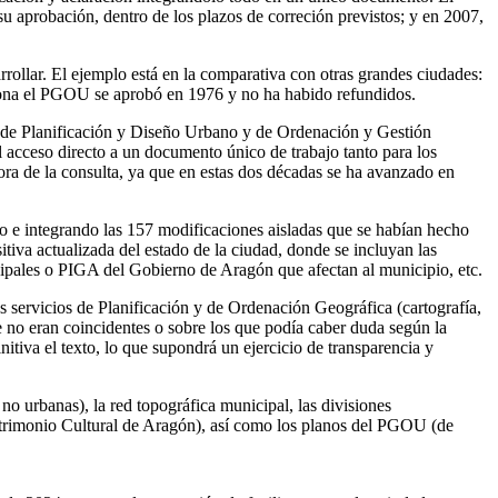
zación y aclaración integrándolo todo en un único documento. El
aprobación, dentro de los plazos de correción previstos; y en 2007,
llar. El ejemplo está en la comparativa con otras grandes ciudades:
lona el PGOU se aprobó en 1976 y no ha habido refundidos.
 de Planificación y Diseño Urbano y de Ordenación y Gestión
l acceso directo a un documento único de trabajo tanto para los
ora de la consulta, ya que en estas dos décadas se ha avanzado en
do e integrando las 157 modificaciones aisladas que se habían hecho
va actualizada del estado de la ciudad, donde se incluyan las
icipales o PIGA del Gobierno de Aragón que afectan al municipio, etc.
os servicios de Planificación y de Ordenación Geográfica (cartografía,
e no eran coincidentes o sobre los que podía caber duda según la
itiva el texto, lo que supondrá un ejercicio de transparencia y
 no urbanas), la red topográfica municipal, las divisiones
y Patrimonio Cultural de Aragón), así como los planos del PGOU (de