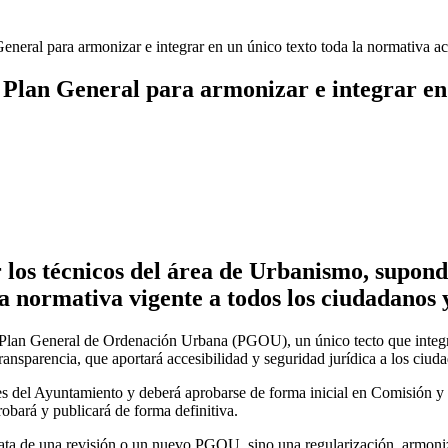
los que interceptaron poco después de robar en el interior de más de me
neral para armonizar e integrar en un único texto toda la normativa ac
Plan General para armonizar e integrar en 
 los técnicos del área de Urbanismo, supond
la normativa vigente a todos los ciudadanos 
 Plan General de Ordenación Urbana (PGOU), un único tecto que integra
sparencia, que aportará accesibilidad y seguridad jurídica a los ciudad
s del Ayuntamiento y deberá aprobarse de forma inicial en Comisión y 
obará y publicará de forma definitiva.