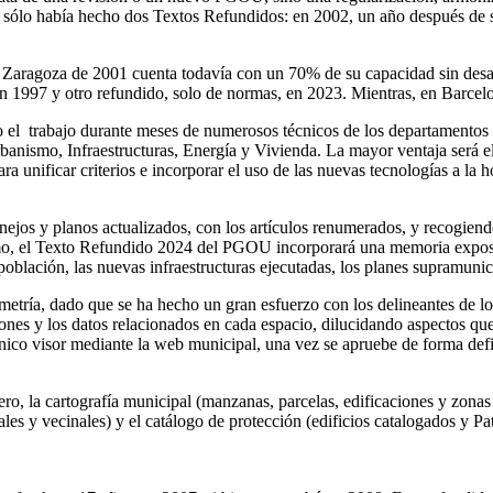
rata de una revisión o un nuevo PGOU, sino una regularización, armoni
lo había hecho dos Textos Refundidos: en 2002, un año después de su 
Zaragoza de 2001 cuenta todavía con un 70% de su capacidad sin desarro
 1997 y otro refundido, solo de normas, en 2023. Mientras, en Barce
o el trabajo durante meses de numerosos técnicos de los departamentos
rbanismo, Infraestructuras, Energía y Vivienda. La mayor ventaja será e
 unificar criterios e incorporar el uso de las nuevas tecnologías a la h
nejos y planos actualizados, con los artículos renumerados, y recogien
o, el Texto Refundido 2024 del PGOU incorporará una memoria expositi
 población, las nuevas infraestructuras ejecutadas, los planes supramun
imetría, dado que se ha hecho un gran esfuerzo con los delineantes de l
ones y los datos relacionados en cada espacio, dilucidando aspectos qu
único visor mediante la web municipal, una vez se apruebe de forma defin
lero, la cartografía municipal (manzanas, parcelas, edificaciones y zonas
ipales y vecinales) y el catálogo de protección (edificios catalogados 