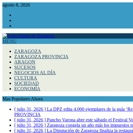
agosto 8, 2026
Facebook
Instagram
Twitter
MENU
ZARAGOZA
ZARAGOZA PROVINCIA
ARAGON
SUCESOS
NEGOCIOS AL DÍA
CULTURA
SOCIEDAD
ECONOMÍA
Mas Populares Ahora
[ julio 31, 2026 ]
La DPZ edita 4.000 ejemplares de la guía ‘Refr
PROVINCIA
[ julio 31, 2026 ]
Pancho Varona abre este sábado el Festival V
[ julio 31, 2026 ]
Zaragoza congela un año más los impuestos mu
[ julio 31, 2026 ]
La Diputación de Zaragoza finaliza la restaura