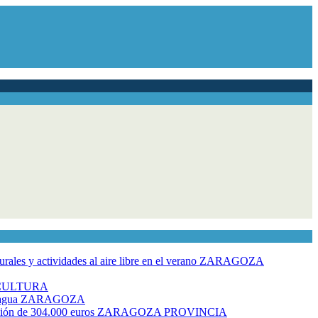
ales y actividades al aire libre en el verano
ZARAGOZA
CULTURA
 agua
ZARAGOZA
rsión de 304.000 euros
ZARAGOZA PROVINCIA