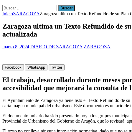
[ julio 31, 2026 ]
La Policía Nacional detiene a tres jóvenes a 
Buscar:
Inicio
ZARAGOZA
Zaragoza ultima un Texto Refundido de su Plan Ge
Zaragoza ultima un Texto Refundido de su 
actualizada
marzo 8, 2024
DIARIO DE ZARAGOZA
ZARAGOZA
Facebook
WhatsApp
Twitter
El trabajo, desarrollado durante meses por
accesibilidad que mejorará la consulta de 
El Ayuntamiento de Zaragoza ya tiene listo el Texto Refundido de su
carta magna municipal del urbanismo. Este documento es un acto de tran
El documento unitario ha sido presentado hoy a los grupos municipale
Provincial de Urbanismo del Gobierno de Aragón, que lo revisará, apr