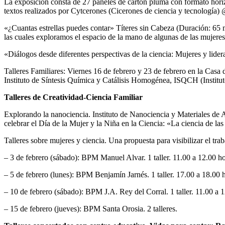
La exposición consta de 27 paneles de cartón pluma con formato horizo
textos realizados por Cytcerones (Cicerones de ciencia y tecnología) 
«¿Cuantas estrellas puedes contar» Títeres sin Cabeza (Duración: 65 
las cuales exploramos el espacio de la mano de algunas de las mujeres 
«Diálogos desde diferentes perspectivas de la ciencia: Mujeres y li
Talleres Familiares: Viernes 16 de febrero y 23 de febrero en la Casa 
Instituto de Síntesis Química y Catálisis Homogénea, ISQCH (Institu
Talleres de Creatividad-Ciencia Familiar
Explorando la nanociencia. Instituto de Nanociencia y Materiales de 
celebrar el Día de la Mujer y la Niña en la Ciencia: «La ciencia de la
Talleres sobre mujeres y ciencia. Una propuesta para visibilizar el tra
– 3 de febrero (sábado): BPM Manuel Alvar. 1 taller. 11.00 a 12.00 ho
– 5 de febrero (lunes): BPM Benjamín Jarnés. 1 taller. 17.00 a 18.00 
– 10 de febrero (sábado): BPM J.A. Rey del Corral. 1 taller. 11.00 a 1
– 15 de febrero (jueves): BPM Santa Orosia. 2 talleres.