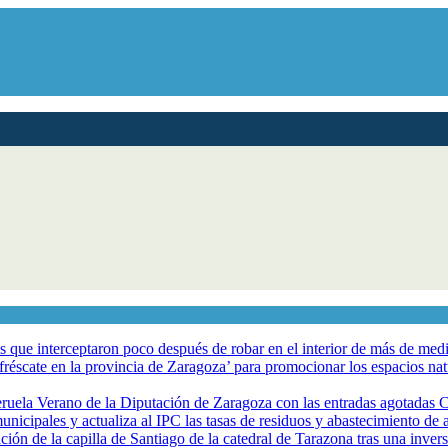
los que interceptaron poco después de robar en el interior de más de me
éscate en la provincia de Zaragoza’ para promocionar los espacios natur
eruela Verano de la Diputación de Zaragoza con las entradas agotadas
nicipales y actualiza al IPC las tasas de residuos y abastecimiento de
ción de la capilla de Santiago de la catedral de Tarazona tras una inve