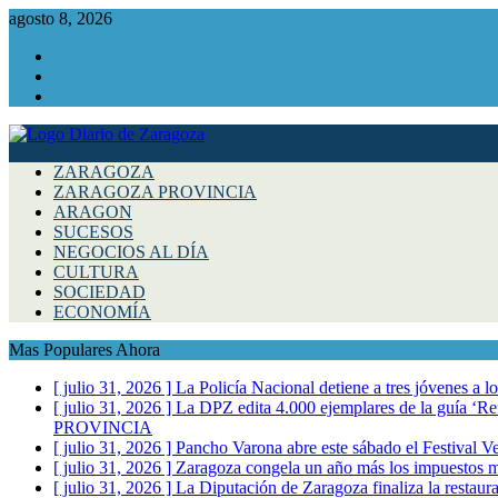
agosto 8, 2026
Facebook
Instagram
Twitter
ZARAGOZA
ZARAGOZA PROVINCIA
ARAGON
SUCESOS
NEGOCIOS AL DÍA
CULTURA
SOCIEDAD
ECONOMÍA
Mas Populares Ahora
[ julio 31, 2026 ]
La Policía Nacional detiene a tres jóvenes a 
[ julio 31, 2026 ]
La DPZ edita 4.000 ejemplares de la guía ‘Refr
PROVINCIA
[ julio 31, 2026 ]
Pancho Varona abre este sábado el Festival V
[ julio 31, 2026 ]
Zaragoza congela un año más los impuestos mu
[ julio 31, 2026 ]
La Diputación de Zaragoza finaliza la restaura