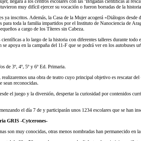
, llegará a los centros escolares con las ‘Brigadas científicas al resca
tuvieron muy difícil ejercer su vocación o fueron borradas de la historia
ares ya inscritos. Además, la Casa de la Mujer acogerá «Diálogos desde d
ara toda la familia impartidos por el Instituto de Nanociencia de Arag
equeños a cargo de los Títeres sin Cabeza.
científicas a lo largo de la historia con diferentes talleres durante tod
n se apoya en la campaña del 11-F que se podrá ver en los autobuses ur
os de 3º, 4º, 5º y 6º Ed. Primaria.
 realizaremos una obra de teatro cuyo principal objetivo es rescatar del
ue sean reconocidas.
sde el juego y la diversión, despertar la curiosidad por contenidos curri
omenzando el día 7 de y participarán unos 1234 escolares que se han insc
teria GRIS -Cytcerones-
nas son muy conocidas, otras menos nombradas han permanecido en la so