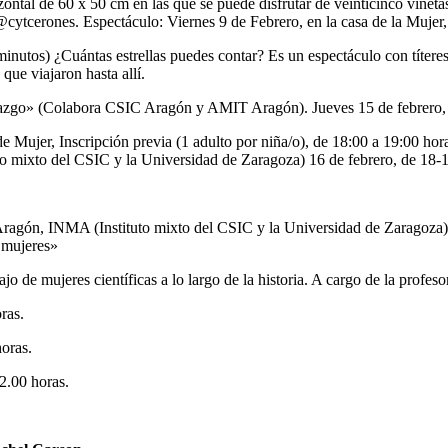
ntal de 60 x 50 cm en las que se puede disfrutar de veinticinco viñeta
@cytcerones. Espectáculo: Viernes 9 de Febrero, en la casa de la Mujer
minutos) ¿Cuántas estrellas puedes contar? Es un espectáculo con títere
que viajaron hasta allí.
derazgo» (Colabora CSIC Aragón y AMIT Aragón). Jueves 15 de febrero, 
de Mujer, Inscripción previa (1 adulto por niña/o), de 18:00 a 19:00 hor
to mixto del CSIC y la Universidad de Zaragoza) 16 de febrero, de 18-1
Aragón, INMA (Instituto mixto del CSIC y la Universidad de Zaragoza) 
s mujeres»
bajo de mujeres científicas a lo largo de la historia. A cargo de la prof
ras.
horas.
2.00 horas.