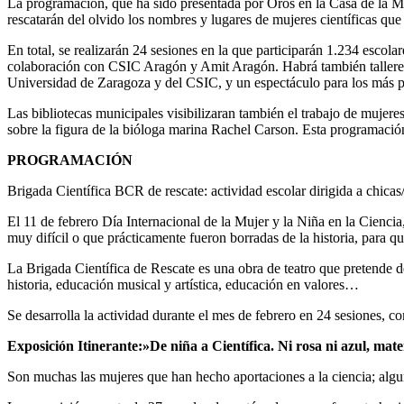
La programación, que ha sido presentada por Orós en la Casa de la Mujer
rescatarán del olvido los nombres y lugares de mujeres científicas que 
En total, se realizarán 24 sesiones en la que participarán 1.234 escol
colaboración con CSIC Aragón y Amit Aragón. Habrá también talleres p
Universidad de Zaragoza y del CSIC, y un espectáculo para los más p
Las bibliotecas municipales visibilizaran también el trabajo de mujeres 
sobre la figura de la bióloga marina Rachel Carson. Esta programació
PROGRAMACIÓN
Brigada Científica BCR de rescate: actividad escolar dirigida a chicas/
El 11 de febrero Día Internacional de la Mujer y la Niña en la Ciencia,
muy difícil o que prácticamente fueron borradas de la historia, para q
La Brigada Científica de Rescate es una obra de teatro que pretende de
historia, educación musical y artística, educación en valores…
Se desarrolla la actividad durante el mes de febrero en 24 sesiones, c
Exposición Itinerante:»De niña a Científica. Ni rosa ni azul, ma
Son muchas las mujeres que han hecho aportaciones a la ciencia; algu