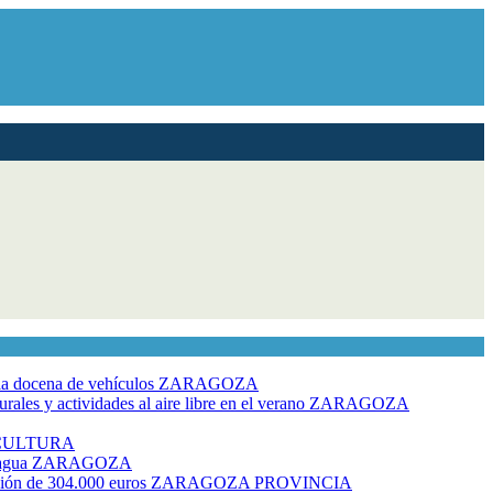
dia docena de vehículos
ZARAGOZA
ales y actividades al aire libre en el verano
ZARAGOZA
CULTURA
 agua
ZARAGOZA
rsión de 304.000 euros
ZARAGOZA PROVINCIA