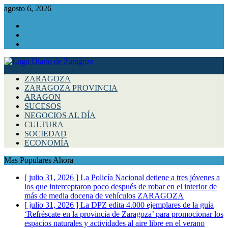
agosto 6, 2026
Facebook
Instagram
Twitter
ZARAGOZA
ZARAGOZA PROVINCIA
ARAGON
SUCESOS
NEGOCIOS AL DÍA
CULTURA
SOCIEDAD
ECONOMÍA
Mas Populares Ahora
[ julio 31, 2026 ]
La Policía Nacional detiene a tres jóvenes a
los que interceptaron poco después de robar en el interior de
más de media docena de vehículos
ZARAGOZA
[ julio 31, 2026 ]
La DPZ edita 4.000 ejemplares de la guía
‘Refréscate en la provincia de Zaragoza’ para promocionar los
espacios naturales y actividades al aire libre en el verano