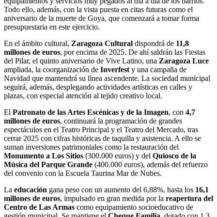
equipamientos y servicios muy pegados al día a día de los barrios.
Todo ello, además, con la vista puesta en citas futuras como el
aniversario de la muerte de Goya, que comenzará a tomar forma
presupuestaria en este ejercicio.
En el ámbito cultural,
Zaragoza Cultural
dispondrá de
11,8
millones de euros
, por encima de 2025. De ahí saldrán las Fiestas
del Pilar, el quinto aniversario de Vive Latino, una
Zaragoza Luce
ampliada, la coorganización de
Inverfest
y una campaña de
Navidad que mantendrá su línea ascendente. La sociedad municipal
seguirá, además, desplegando actividades artísticas en calles y
plazas, con especial atención al tejido creativo local.
El
Patronato de las Artes Escénicas y de la Imagen
, con
4,7
millones de euros
, continuará la programación de grandes
espectáculos en el Teatro Principal y el Teatro del Mercado, tras
cerrar 2025 con cifras históricas de taquilla y asistencia. A ello se
suman inversiones patrimoniales como la restauración del
Monumento a Los Sitios
(300.000 euros) y del
Quiosco de la
Música del Parque Grande
(400.000 euros), además del refuerzo
del convenio con la Escuela Taurina Mar de Nubes.
La
educación
gana peso con un aumento del 6,88%, hasta los
16,1
millones de euros
, impulsado en gran medida por la
reapertura del
Centro de Las Armas
como equipamiento socioeducativo de
gestión municipal. Se mantiene el
Cheque Familia
, dotado con 1,3