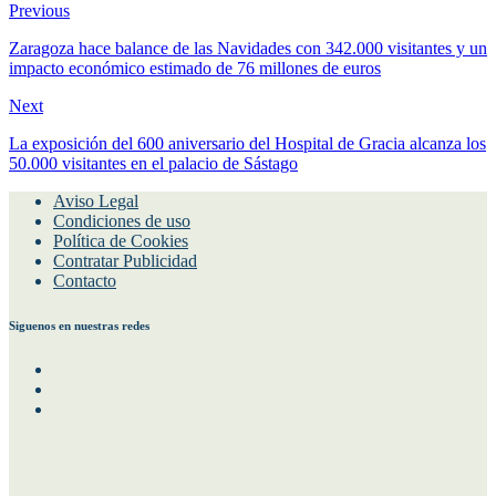
Previous
Zaragoza hace balance de las Navidades con 342.000 visitantes y un
impacto económico estimado de 76 millones de euros
Next
La exposición del 600 aniversario del Hospital de Gracia alcanza los
50.000 visitantes en el palacio de Sástago
Aviso Legal
Condiciones de uso
Política de Cookies
Contratar Publicidad
Contacto
Siguenos en nuestras redes
Facebook
Instagram
Twitter