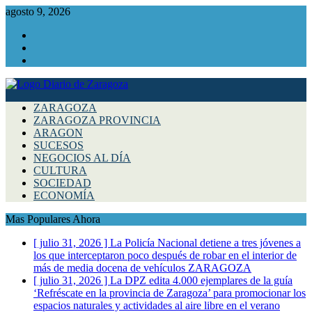
agosto 9, 2026
Facebook
Instagram
Twitter
ZARAGOZA
ZARAGOZA PROVINCIA
ARAGON
SUCESOS
NEGOCIOS AL DÍA
CULTURA
SOCIEDAD
ECONOMÍA
Mas Populares Ahora
[ julio 31, 2026 ]
La Policía Nacional detiene a tres jóvenes a
los que interceptaron poco después de robar en el interior de
más de media docena de vehículos
ZARAGOZA
[ julio 31, 2026 ]
La DPZ edita 4.000 ejemplares de la guía
‘Refréscate en la provincia de Zaragoza’ para promocionar los
espacios naturales y actividades al aire libre en el verano