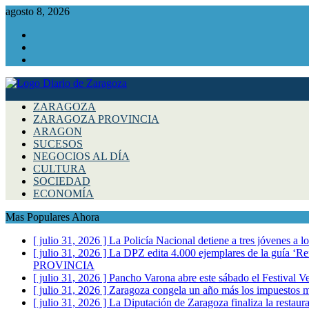
agosto 8, 2026
Facebook
Instagram
Twitter
ZARAGOZA
ZARAGOZA PROVINCIA
ARAGON
SUCESOS
NEGOCIOS AL DÍA
CULTURA
SOCIEDAD
ECONOMÍA
Mas Populares Ahora
[ julio 31, 2026 ]
La Policía Nacional detiene a tres jóvenes a 
[ julio 31, 2026 ]
La DPZ edita 4.000 ejemplares de la guía ‘Refr
PROVINCIA
[ julio 31, 2026 ]
Pancho Varona abre este sábado el Festival V
[ julio 31, 2026 ]
Zaragoza congela un año más los impuestos mu
[ julio 31, 2026 ]
La Diputación de Zaragoza finaliza la restaura