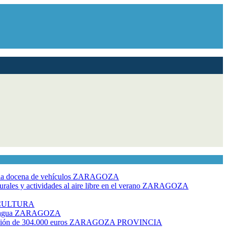
dia docena de vehículos
ZARAGOZA
ales y actividades al aire libre en el verano
ZARAGOZA
CULTURA
 agua
ZARAGOZA
rsión de 304.000 euros
ZARAGOZA PROVINCIA