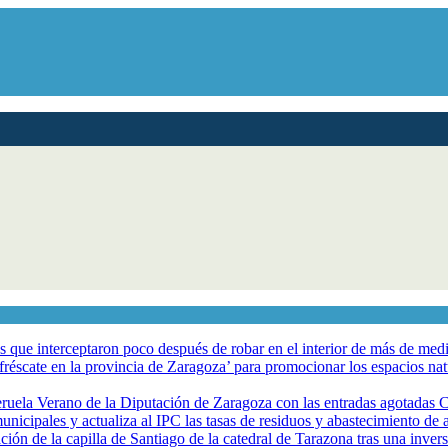
los que interceptaron poco después de robar en el interior de más de me
éscate en la provincia de Zaragoza’ para promocionar los espacios natur
eruela Verano de la Diputación de Zaragoza con las entradas agotadas
nicipales y actualiza al IPC las tasas de residuos y abastecimiento de
ción de la capilla de Santiago de la catedral de Tarazona tras una inve