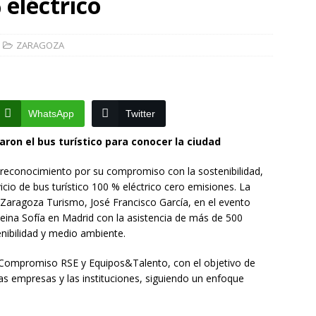
 eléctrico
]
La Diputación de Zaragoza finaliza la restauración de la capilla
la catedral de Tarazona tras una inversión de 304.000 euros
ZARAGOZA
VINCIA
]
La Policía Nacional detiene a tres jóvenes a los que
WhatsApp
Twitter
poco después de robar en el interior de más de media docena de
RAGOZA
izaron el bus turístico para conocer la ciudad
 reconocimiento por su compromiso con la sostenibilidad,
icio de bus turístico 100 % eléctrico cero emisiones. La
e Zaragoza Turismo, José Francisco García, en el evento
Reina Sofía en Madrid con la asistencia de más de 500
nibilidad y medio ambiente.
 Compromiso RSE y Equipos&Talento, con el objetivo de
as empresas y las instituciones, siguiendo un enfoque