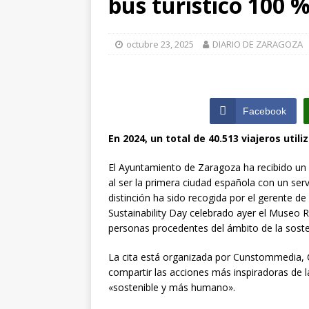
bus turístico 100 %
[ julio 31, 2026 
de Santiago de 
octubre 23, 2025
DIARIO DE ZARAGOZA
ZARAGOZA PRO
[ julio 31, 2026 
Facebook
interceptaron 
vehículos
ZA
En 2024, un total de 40.513 viajeros util
El Ayuntamiento de Zaragoza ha recibido un
al ser la primera ciudad española con un serv
distinción ha sido recogida por el gerente d
Sustainability Day celebrado ayer el Museo 
personas procedentes del ámbito de la soste
La cita está organizada por Cunstommedia,
compartir las acciones más inspiradoras de l
«sostenible y más humano».