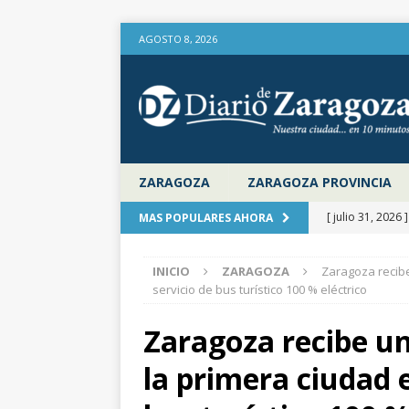
AGOSTO 8, 2026
ZARAGOZA
ZARAGOZA PROVINCIA
[ julio 31, 2026 
MAS POPULARES AHORA
provincia de Za
INICIO
ZARAGOZA
Zaragoza recibe
aire libre en el
servicio de bus turístico 100 % eléctrico
[ julio 31, 2026 
Zaragoza recibe un
la Diputación 
la primera ciudad 
[ julio 31, 2026 
actualiza al IP