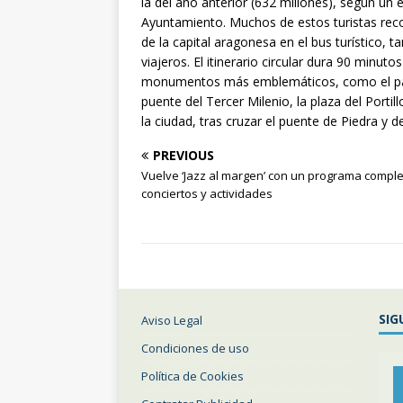
la del año anterior (632 millones), según un 
Ayuntamiento. Muchos de estos turistas recor
de la capital aragonesa en el bus turístico, 
viajeros. El itinerario circular dura 90 minut
monumentos más emblemáticos, como el parqu
puente del Tercer Milenio, la plaza del Portill
la ciudad, tras cruzar el puente de Piedra y del
PREVIOUS
Vuelve ‘Jazz al margen’ con un programa compl
conciertos y actividades
SIG
Aviso Legal
Condiciones de uso
Política de Cookies