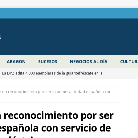
ARAGON
SUCESOS
NEGOCIOS AL DÍA
CULTUR
]
La DPZ edita 4.000 ejemplares de la guía ‘Refréscate en la
ragoza’ para promocionar los espacios naturales y actividades al
 un reconocimiento por ser la primera ciudad española con
 verano
ZARAGOZA PROVINCIA
]
Pancho Varona abre este sábado el Festival Veruela Verano de
 reconocimiento por ser
de Zaragoza con las entradas agotadas
CULTURA
española con servicio de
]
Zaragoza congela un año más los impuestos municipales y
C las tasas de residuos y abastecimiento de agua
ZARAGOZA