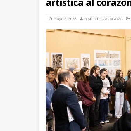
artística al corazón
[ julio 31, 2026 
de Santiago de 
mayo 8, 2026
DIARIO DE ZARAGOZA
ZARAGOZA PRO
[ julio 31, 2026 
interceptaron 
vehículos
ZA