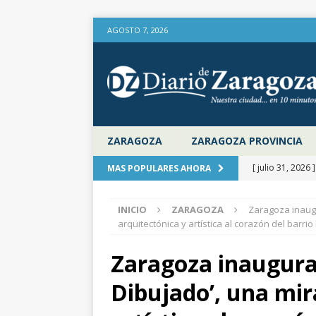
AGOSTO 7, 2026
ZARAGOZA
ZARAGOZA PROVINCIA
[ julio 31, 2026 
MAS POPULARES AHORA
provincia de Za
INICIO
ZARAGOZA
Zaragoza inaugu
aire libre en el
arquitectónica y artística al corazón del barrio 
[ julio 31, 2026 
Zaragoza inaugura 
la Diputación 
Dibujado’, una mir
[ julio 31, 2026 
actualiza al IP