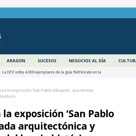
ARAGON
SUCESOS
NEGOCIOS AL DÍA
CULTUR
]
La DPZ edita 4.000 ejemplares de la guía ‘Refréscate en la
ragoza’ para promocionar los espacios naturales y actividades al
ra la exposición ‘San Pablo Dibujado’, una mirada
 verano
ZARAGOZA PROVINCIA
histórico
]
Pancho Varona abre este sábado el Festival Veruela Verano de
la exposición ‘San Pablo
de Zaragoza con las entradas agotadas
CULTURA
ada arquitectónica y
]
Zaragoza congela un año más los impuestos municipales y
C las tasas de residuos y abastecimiento de agua
ZARAGOZA