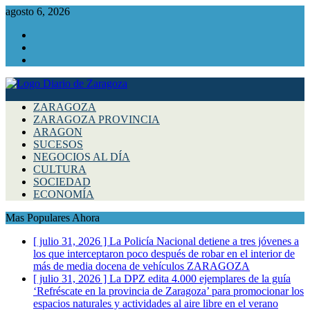
agosto 6, 2026
Facebook
Instagram
Twitter
ZARAGOZA
ZARAGOZA PROVINCIA
ARAGON
SUCESOS
NEGOCIOS AL DÍA
CULTURA
SOCIEDAD
ECONOMÍA
Mas Populares Ahora
[ julio 31, 2026 ]
La Policía Nacional detiene a tres jóvenes a
los que interceptaron poco después de robar en el interior de
más de media docena de vehículos
ZARAGOZA
[ julio 31, 2026 ]
La DPZ edita 4.000 ejemplares de la guía
‘Refréscate en la provincia de Zaragoza’ para promocionar los
espacios naturales y actividades al aire libre en el verano