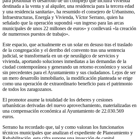
para posibilitar el desarrollo de un complejo que incluirá vivienda
destinada a la venta y al alquiler, una residencia para la tercera edad
y una residencia sanitaria», ha resumido el consejero de Urbanismo,
Infraestructuras, Energía y Vivienda, Víctor Serrano, quien ha
señalado que la operación supondrá «un ingreso para las arcas
municipales de unos 22 millones de euros» y conllevará «la creación
de numerosos puestos de trabajo».
Este espacio, que actualmente es un solar en desuso tras el traslado
de la congregación y el derribo del convento tras una sentencia
judicial, se transformaría en un eje neurálgico de servicios y
vivienda, aportando soluciones inmediatas a las demandas de la
ciudad contemporánea y generando un retorno económico y social
sin precedentes para el Ayuntamiento y sus ciudadanos. Lejos de ser
un mero desarrollo inmobiliario, la modificación planteada se erige
como una operación de extraordinario beneficio para el patrimonio
de todos los zaragozanos.
El promotor asume la totalidad de los deberes y cesiones
urbanísticas derivadas del nuevo aprovechamiento, materializadas en
una compensación económica al Ayuntamiento de 22.030.569
euros.
Serrano ha recordado que, tal y como valoran los funcionarios
técnicos municipales que analizan el expediente de Planeamiento y
Rehabilitación, esta cifra supone una inyección de capital