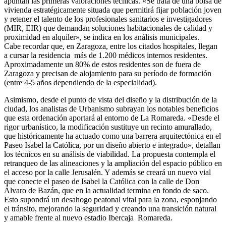
apuntan las primeras valoraciones técnicas. «Se trata de una bolsa de
vivienda estratégicamente situada que permitirá fijar población joven
y retener el talento de los profesionales sanitarios e investigadores
(MIR, EIR) que demandan soluciones habitacionales de calidad y
proximidad en alquiler», se indica en los análisis municipales.
Cabe recordar que, en Zaragoza, entre los citados hospitales, llegan
a cursar la residencia más de 1.200 médicos internos residentes.
Aproximadamente un 80% de estos residentes son de fuera de
Zaragoza y precisan de alojamiento para su período de formación
(entre 4-5 años dependiendo de la especialidad).
Asimismo, desde el punto de vista del diseño y la distribución de la
ciudad, los analistas de Urbanismo subrayan los notables beneficios
que esta ordenación aportará al entorno de La Romareda. «Desde el
rigor urbanístico, la modificación sustituye un recinto amurallado,
que históricamente ha actuado como una barrera arquitectónica en el
Paseo Isabel la Católica, por un diseño abierto e integrado», detallan
los técnicos en su análisis de viabilidad. La propuesta contempla el
retranqueo de las alineaciones y la ampliación del espacio público en
el acceso por la calle Jerusalén. Y además se creará un nuevo vial
que conecte el paseo de Isabel la Católica con la calle de Don
Álvaro de Bazán, que en la actualidad termina en fondo de saco.
Esto supondrá un desahogo peatonal vital para la zona, esponjando
el tránsito, mejorando la seguridad y creando una transición natural
y amable frente al nuevo estadio Ibercaja Romareda.