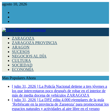
agosto 10, 2026
Facebook
Instagram
Twitter
ZARAGOZA
ZARAGOZA PROVINCIA
ARAGON
SUCESOS
NEGOCIOS AL DÍA
CULTURA
SOCIEDAD
ECONOMÍA
Mas Populares Ahora
[ julio 31, 2026 ]
La Policía Nacional detiene a tres jóvenes a
los que interceptaron poco después de robar en el interior de
más de media docena de vehículos
ZARAGOZA
[ julio 31, 2026 ]
La DPZ edita 4.000 ejemplares de la guía
‘Refréscate en la provincia de Zaragoza’ para promocionar los
espacios naturales y actividades al aire libre en el verano