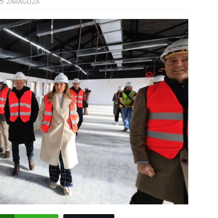
ZARAGOZA
]
La Diputación de Zaragoza finaliza la restauración de la capilla
la catedral de Tarazona tras una inversión de 304.000 euros
VINCIA
]
La Policía Nacional detiene a tres jóvenes a los que
poco después de robar en el interior de más de media docena de
RAGOZA