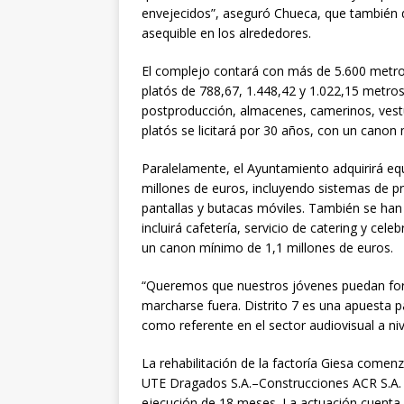
envejecidos”, aseguró Chueca, que también d
asequible en los alrededores.
El complejo contará con más de 5.600 metro
platós de 788,67, 1.448,42 y 1.022,15 metr
postproducción, almacenes, camerinos, vestua
platós se licitará por 30 años, con un canon
Paralelamente, el Ayuntamiento adquirirá eq
millones de euros, incluyendo sistemas de pr
pantallas y butacas móviles. También se han
incluirá cafetería, servicio de catering y ce
un canon mínimo de 1,1 millones de euros.
“Queremos que nuestros jóvenes puedan form
marcharse fuera. Distrito 7 es una apuesta p
como referente en el sector audiovisual a nive
La rehabilitación de la factoría Giesa comenz
UTE Dragados S.A.–Construcciones ACR S.A. p
ejecución de 18 meses. La actuación cuenta