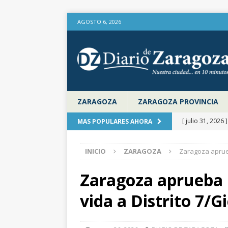
AGOSTO 6, 2026
ZARAGOZA
ZARAGOZA PROVINCIA
[ julio 31, 2026 
MAS POPULARES AHORA
provincia de Za
INICIO
ZARAGOZA
Zaragoza aprueb
aire libre en el
[ julio 31, 2026 
Zaragoza aprueba l
la Diputación 
vida a Distrito 7/G
[ julio 31, 2026 
actualiza al IP