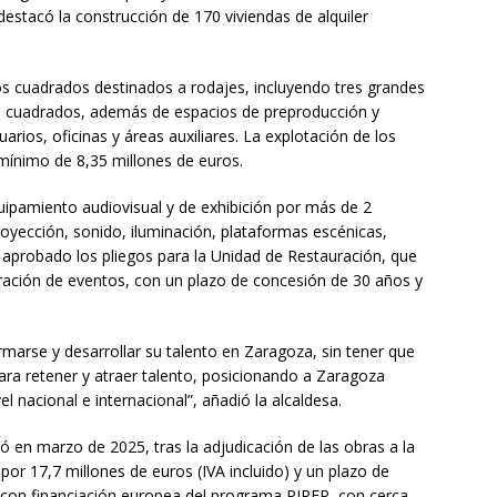
estacó la construcción de 170 viviendas de alquiler
s cuadrados destinados a rodajes, incluyendo tres grandes
os cuadrados, además de espacios de preproducción y
rios, oficinas y áreas auxiliares. La explotación de los
 mínimo de 8,35 millones de euros.
uipamiento audiovisual y de exhibición por más de 2
oyección, sonido, iluminación, plataformas escénicas,
 aprobado los pliegos para la Unidad de Restauración, que
lebración de eventos, con un plazo de concesión de 30 años y
arse y desarrollar su talento en Zaragoza, sin tener que
ara retener y atraer talento, posicionando a Zaragoza
l nacional e internacional”, añadió la alcaldesa.
ó en marzo de 2025, tras la adjudicación de las obras a la
or 17,7 millones de euros (IVA incluido) y un plazo de
 con financiación europea del programa PIREP, con cerca