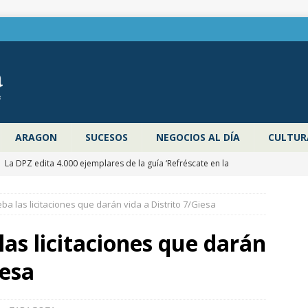
ARAGON
SUCESOS
NEGOCIOS AL DÍA
CULTUR
]
La DPZ edita 4.000 ejemplares de la guía ‘Refréscate en la
ragoza’ para promocionar los espacios naturales y actividades al
a las licitaciones que darán vida a Distrito 7/Giesa
 verano
ZARAGOZA PROVINCIA
]
Pancho Varona abre este sábado el Festival Veruela Verano de
as licitaciones que darán
de Zaragoza con las entradas agotadas
CULTURA
iesa
]
Zaragoza congela un año más los impuestos municipales y
C las tasas de residuos y abastecimiento de agua
ZARAGOZA