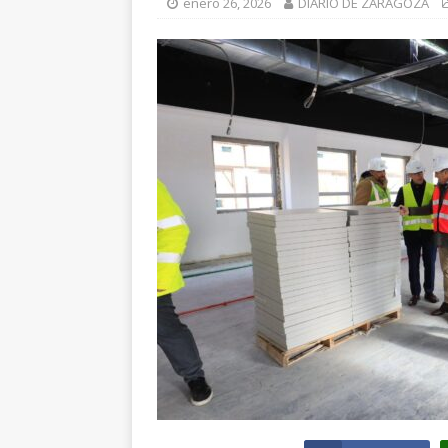
enero 26, 2026
DIARIO DE ZARAGOZA
[ julio 31, 2026 
de Santiago de 
ZARAGOZA PRO
[ julio 31, 2026 
interceptaron 
vehículos
ZA