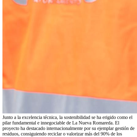
Junto a la excelencia técnica, la sostenibilidad se ha erigido como el
pilar fundamental e innegociable de La Nueva Romareda. El
proyecto ha destacado internacionalmente por su ejemplar gestión de
residuos, consiguiendo reciclar o valorizar más del 90% de los