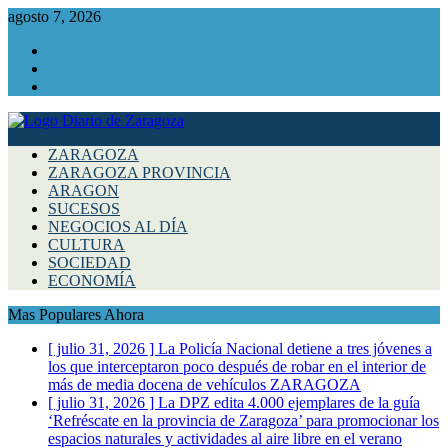
agosto 7, 2026
Facebook
Instagram
Twitter
ZARAGOZA
ZARAGOZA PROVINCIA
ARAGON
SUCESOS
NEGOCIOS AL DÍA
CULTURA
SOCIEDAD
ECONOMÍA
Mas Populares Ahora
[ julio 31, 2026 ]
La Policía Nacional detiene a tres jóvenes a
los que interceptaron poco después de robar en el interior de
más de media docena de vehículos
ZARAGOZA
[ julio 31, 2026 ]
La DPZ edita 4.000 ejemplares de la guía
‘Refréscate en la provincia de Zaragoza’ para promocionar los
espacios naturales y actividades al aire libre en el verano