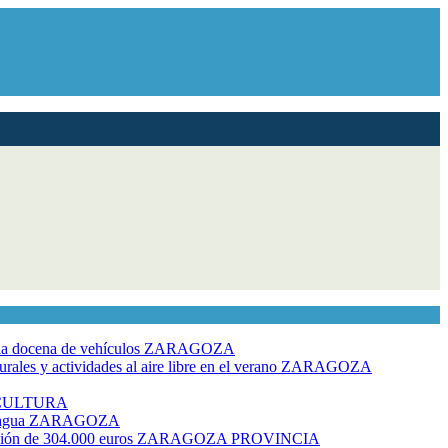
dia docena de vehículos
ZARAGOZA
ales y actividades al aire libre en el verano
ZARAGOZA
CULTURA
 agua
ZARAGOZA
rsión de 304.000 euros
ZARAGOZA PROVINCIA