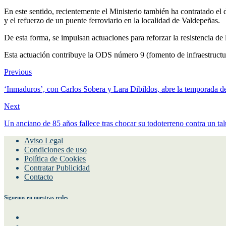
En este sentido, recientemente el Ministerio también ha contratado el
y el refuerzo de un puente ferroviario en la localidad de Valdepeñas.
De esta forma, se impulsan actuaciones para reforzar la resistencia de
Esta actuación contribuye la ODS número 9 (fomento de infraestructuras
Previous
‘Inmaduros’, con Carlos Sobera y Lara Dibildos, abre la temporada de
Next
Un anciano de 85 años fallece tras chocar su todoterreno contra un t
Aviso Legal
Condiciones de uso
Política de Cookies
Contratar Publicidad
Contacto
Siguenos en nuestras redes
Facebook
Instagram