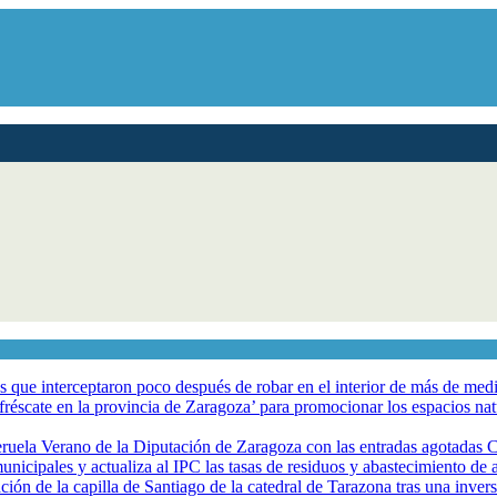
los que interceptaron poco después de robar en el interior de más de me
éscate en la provincia de Zaragoza’ para promocionar los espacios natur
eruela Verano de la Diputación de Zaragoza con las entradas agotadas
nicipales y actualiza al IPC las tasas de residuos y abastecimiento de
ción de la capilla de Santiago de la catedral de Tarazona tras una inve