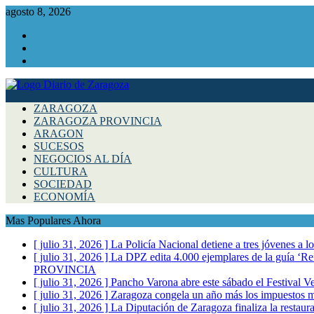
agosto 8, 2026
Facebook
Instagram
Twitter
ZARAGOZA
ZARAGOZA PROVINCIA
ARAGON
SUCESOS
NEGOCIOS AL DÍA
CULTURA
SOCIEDAD
ECONOMÍA
Mas Populares Ahora
[ julio 31, 2026 ]
La Policía Nacional detiene a tres jóvenes a 
[ julio 31, 2026 ]
La DPZ edita 4.000 ejemplares de la guía ‘Refr
PROVINCIA
[ julio 31, 2026 ]
Pancho Varona abre este sábado el Festival V
[ julio 31, 2026 ]
Zaragoza congela un año más los impuestos mu
[ julio 31, 2026 ]
La Diputación de Zaragoza finaliza la restaura