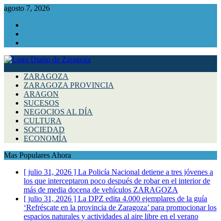
agosto 7, 2026
Facebook
Instagram
Twitter
ZARAGOZA
ZARAGOZA PROVINCIA
ARAGON
SUCESOS
NEGOCIOS AL DÍA
CULTURA
SOCIEDAD
ECONOMÍA
Mas Populares Ahora
[ julio 31, 2026 ]
La Policía Nacional detiene a tres jóvenes a
los que interceptaron poco después de robar en el interior de
más de media docena de vehículos
ZARAGOZA
[ julio 31, 2026 ]
La DPZ edita 4.000 ejemplares de la guía
‘Refréscate en la provincia de Zaragoza’ para promocionar los
espacios naturales y actividades al aire libre en el verano