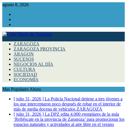
agosto 8, 2026
Facebook
Instagram
Twitter
ZARAGOZA
ZARAGOZA PROVINCIA
ARAGON
SUCESOS
NEGOCIOS AL DÍA
CULTURA
SOCIEDAD
ECONOMÍA
Mas Populares Ahora
[ julio 31, 2026 ]
La Policía Nacional detiene a tres jóvenes a
los que interceptaron poco después de robar en el interior de
más de media docena de vehículos
ZARAGOZA
[ julio 31, 2026 ]
La DPZ edita 4.000 ejemplares de la guía
‘Refréscate en la provincia de Zaragoza’ para promocionar los
espacios naturales y actividades al aire libre en el verano