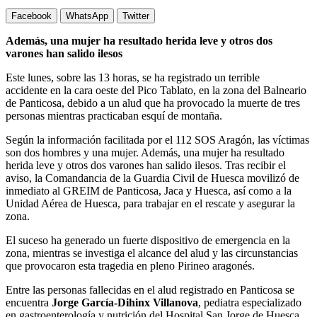
Facebook
WhatsApp
Twitter
Además, una mujer ha resultado herida leve y otros dos
varones han salido ilesos
Este lunes, sobre las 13 horas, se ha registrado un terrible
accidente en la cara oeste del Pico Tablato, en la zona del Balneario
de Panticosa, debido a un alud que ha provocado la muerte de tres
personas mientras practicaban esquí de montaña.
Según la información facilitada por el 112 SOS Aragón, las víctimas
son dos hombres y una mujer. Además, una mujer ha resultado
herida leve y otros dos varones han salido ilesos. Tras recibir el
aviso, la Comandancia de la Guardia Civil de Huesca movilizó de
inmediato al GREIM de Panticosa, Jaca y Huesca, así como a la
Unidad Aérea de Huesca, para trabajar en el rescate y asegurar la
zona.
El suceso ha generado un fuerte dispositivo de emergencia en la
zona, mientras se investiga el alcance del alud y las circunstancias
que provocaron esta tragedia en pleno Pirineo aragonés.
Entre las personas fallecidas en el alud registrado en Panticosa se
encuentra
Jorge García-Dihinx Villanova
, pediatra especializado
en gastroenterología y nutrición del Hospital San Jorge de Huesca.