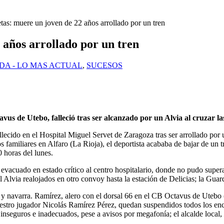
tas: muere un joven de 22 años arrollado por un tren
 años arrollado por un tren
DA - LO MAS ACTUAL
,
SUCESOS
us de Utebo, falleció tras ser alcanzado por un Alvia al cruzar las
cido en el Hospital Miguel Servet de Zaragoza tras ser arrollado por u
 familiares en Alfaro (La Rioja), el deportista acababa de bajar de un 
0 horas del lunes.
 evacuado en estado crítico al centro hospitalario, donde no pudo super
 Alvia realojados en otro convoy hasta la estación de Delicias; la Guard
 navarra. Ramírez, alero con el dorsal 66 en el CB Octavus de Utebo (
nuestro jugador Nicolás Ramírez Pérez, quedan suspendidos todos los en
inseguros e inadecuados, pese a avisos por megafonía; el alcalde local,