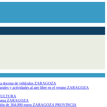
dia docena de vehículos
ZARAGOZA
ales y actividades al aire libre en el verano
ZARAGOZA
CULTURA
 agua
ZARAGOZA
rsión de 304.000 euros
ZARAGOZA PROVINCIA