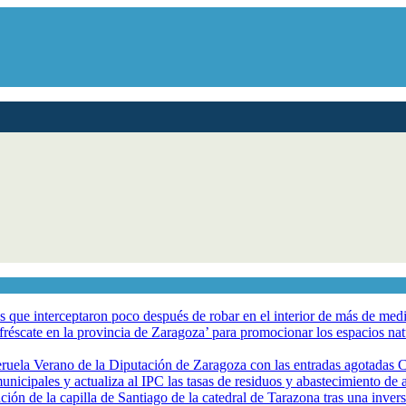
los que interceptaron poco después de robar en el interior de más de me
éscate en la provincia de Zaragoza’ para promocionar los espacios natur
eruela Verano de la Diputación de Zaragoza con las entradas agotadas
nicipales y actualiza al IPC las tasas de residuos y abastecimiento de
ción de la capilla de Santiago de la catedral de Tarazona tras una inve