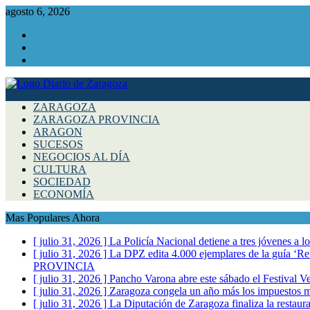
agosto 6, 2026
Facebook
Instagram
Twitter
ZARAGOZA
ZARAGOZA PROVINCIA
ARAGON
SUCESOS
NEGOCIOS AL DÍA
CULTURA
SOCIEDAD
ECONOMÍA
Mas Populares Ahora
[ julio 31, 2026 ]
La Policía Nacional detiene a tres jóvenes a 
[ julio 31, 2026 ]
La DPZ edita 4.000 ejemplares de la guía ‘Refr
PROVINCIA
[ julio 31, 2026 ]
Pancho Varona abre este sábado el Festival V
[ julio 31, 2026 ]
Zaragoza congela un año más los impuestos mu
[ julio 31, 2026 ]
La Diputación de Zaragoza finaliza la restaura