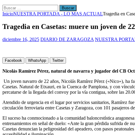
Buscar:
Inicio
NUESTRA PORTADA - LO MAS ACTUAL
Tragedia en Case
Tragedia en Casetas: muere un joven de 22
diciembre 16, 2025
DIARIO DE ZARAGOZA
NUESTRA PORTA
Facebook
WhatsApp
Twitter
Nicolás Ramírez Pérez, natural de navarra y jugador del CB Octav
Un joven navarro de 22 años, Nicolás Ramírez Pérez («Nico»), ha falle
Casetas. Natural de Etxauri, en la Cuenca de Pamplona, y con vínculos
percatarse de la llegada del convoy por la vía contigua, sobre las 20.0
Atendido de urgencia en el lugar por servicios sanitarios, Ramírez fue
circulación ferroviaria entre Casetas y Zaragoza, con 101 pasajeros del
El suceso ha conmocionado a la comunidad baloncestística aragonesa y
entrenamientos en señal de duelo: «Ante la gran pérdida sufrida de 
Casetas denuncian la peligrosidad del apeadero, con pasos peatonales 
accesibilidad e iluminación.