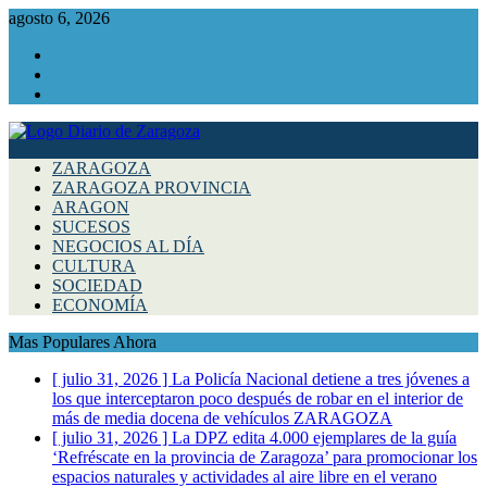
agosto 6, 2026
Facebook
Instagram
Twitter
ZARAGOZA
ZARAGOZA PROVINCIA
ARAGON
SUCESOS
NEGOCIOS AL DÍA
CULTURA
SOCIEDAD
ECONOMÍA
Mas Populares Ahora
[ julio 31, 2026 ]
La Policía Nacional detiene a tres jóvenes a
los que interceptaron poco después de robar en el interior de
más de media docena de vehículos
ZARAGOZA
[ julio 31, 2026 ]
La DPZ edita 4.000 ejemplares de la guía
‘Refréscate en la provincia de Zaragoza’ para promocionar los
espacios naturales y actividades al aire libre en el verano