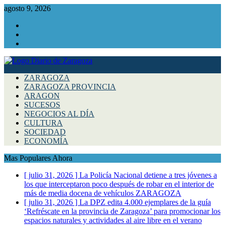
agosto 9, 2026
Facebook
Instagram
Twitter
ZARAGOZA
ZARAGOZA PROVINCIA
ARAGON
SUCESOS
NEGOCIOS AL DÍA
CULTURA
SOCIEDAD
ECONOMÍA
Mas Populares Ahora
[ julio 31, 2026 ]
La Policía Nacional detiene a tres jóvenes a
los que interceptaron poco después de robar en el interior de
más de media docena de vehículos
ZARAGOZA
[ julio 31, 2026 ]
La DPZ edita 4.000 ejemplares de la guía
‘Refréscate en la provincia de Zaragoza’ para promocionar los
espacios naturales y actividades al aire libre en el verano