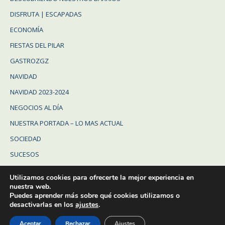
DISFRUTA | ESCAPADAS
ECONOMÍA
FIESTAS DEL PILAR
GASTROZGZ
NAVIDAD
NAVIDAD 2023-2024
NEGOCIOS AL DÍA
NUESTRA PORTADA – LO MAS ACTUAL
SOCIEDAD
SUCESOS
Uncategorized
Utilizamos cookies para ofrecerte la mejor experiencia en
ZARAGOZA
nuestra web.
Puedes aprender más sobre qué cookies utilizamos o
ZARAGOZA PROVINCIA
desactivarlas en los
ajustes
.
Aceptar
Rechazar
Ajustes