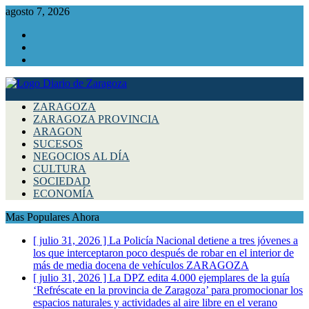
agosto 7, 2026
Facebook
Instagram
Twitter
ZARAGOZA
ZARAGOZA PROVINCIA
ARAGON
SUCESOS
NEGOCIOS AL DÍA
CULTURA
SOCIEDAD
ECONOMÍA
Mas Populares Ahora
[ julio 31, 2026 ]
La Policía Nacional detiene a tres jóvenes a
los que interceptaron poco después de robar en el interior de
más de media docena de vehículos
ZARAGOZA
[ julio 31, 2026 ]
La DPZ edita 4.000 ejemplares de la guía
‘Refréscate en la provincia de Zaragoza’ para promocionar los
espacios naturales y actividades al aire libre en el verano