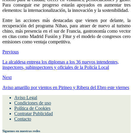
El plan de acción previsto para los próximos años que lanzará el
Ayuntamiento de Zaragoza se dedicará a buscar más impacto y más
retorno para la ciudad, crecer en visitantes, pernoctaciones y gasto.
Para conseguir ese progreso estarán apoyados en aumentar tres
elementos:
la internacionalización, la innovación y la sostenibilidad.
Entre las acciones más destacadas que vienen por delante, la
recuperación del
programa Nihao
, para atraer de nuevo al turismo
chino, más presencia en el
sur de Francia
,
gastronomía
como vector
en citas como Madrid Fusión y Fitur y el modelo de congresos cero
emisiones como ventaja competitiva.
Previous
La alcaldesa entrega los diplomas a los 36 nuevos intendentes,
inspectores, subinspectores y oficiales de la Policía Local
Next
Aviso amarillo por vientos en Pirineo y Ribera del Ebro este viernes
Aviso Legal
Condiciones de uso
Política de Cookies
Contratar Publicidad
Contacto