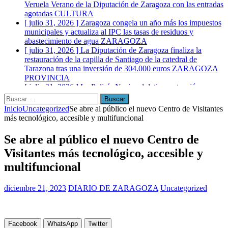
Veruela Verano de la Diputación de Zaragoza con las entradas
agotadas
CULTURA
[ julio 31, 2026 ]
Zaragoza congela un año más los impuestos
municipales y actualiza al IPC las tasas de residuos y
abastecimiento de agua
ZARAGOZA
[ julio 31, 2026 ]
La Diputación de Zaragoza finaliza la
restauración de la capilla de Santiago de la catedral de
Tarazona tras una inversión de 304.000 euros
ZARAGOZA
PROVINCIA
[ julio 31, 2026 ]
La Policía Nacional detiene a tres jóvenes a
los que interceptaron poco después de robar en el interior de
más de media docena de vehículos
ZARAGOZA
Buscar:
Inicio
Uncategorized
Se abre al público el nuevo Centro de Visitantes
más tecnológico, accesible y multifuncional
Se abre al público el nuevo Centro de
Visitantes más tecnológico, accesible y
multifuncional
diciembre 21, 2023
DIARIO DE ZARAGOZA
Uncategorized