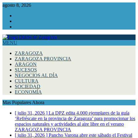
agosto 8, 2026
Facebook
Instagram
Twitter
MENU
ZARAGOZA
ZARAGOZA PROVINCIA
ARAGON
SUCESOS
NEGOCIOS AL DÍA
CULTURA
SOCIEDAD
ECONOMÍA
Mas Populares Ahora
[ julio 31, 2026 ]
La DPZ edita 4.000 ejemplares de la guía
‘Refréscate en la provincia de Zaragoza’ para promocionar los
espacios naturales y actividades al aire libre en el verano
ZARAGOZA PROVINCIA
[ julio 31, 2026 ]
Pancho Varona abre este sábado el Festival