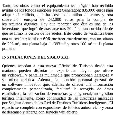
profesionales turísticos de la Plaza del Pilar y del Torreón de La
Zuda.
Tanto las obras como el equipamiento tecnológico han recibido
ayudas de los fondos europeos
Next Generation:
835.000 euros
para
adaptar el edificio, que ha costado 1 millón de euros y otra
subvención europea de
242.000 euros
para la compra de
los
recursos digitales
. Hay que recordar que ésta es una de las
inversiones que logró
desatascarse
tras
20 años
transcurridos desde
que se firmó la cesión de los suelos. Este centro de visitantes tiene
superficie total de
696 metros cuadrados,
una
con un sótano
de 203 m², una planta baja de 393 m² y otros 100 m² en la planta
primera
.
INSTALACIONES DEL SIGLO XXI
Quienes accedan a
esta nueva Oficina de Turismo desde esta
mañana, pueden disfrutar la experiencia integral que ofrece
un
videowall
y
pantallas
multimedia
que promocionan Zaragoza y
su oferta turística. Además, la atención personal gozará de
un
software innovador
que, además de ofrecer una información
completamente personalizada, facilitará la recogida de datos
estadísticos, la realización de encuestas y, en general, una gestión
turística inteligente, como continuidad de las directrices marcadas
por Segittur dentro de las Red de Destinos Turísticos Inteligentes. El