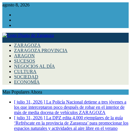
agosto 8, 2026
Facebook
Instagram
Twitter
ZARAGOZA
ZARAGOZA PROVINCIA
ARAGON
SUCESOS
NEGOCIOS AL DÍA
CULTURA
SOCIEDAD
ECONOMÍA
Mas Populares Ahora
[ julio 31, 2026 ]
La Policía Nacional detiene a tres jóvenes a
los que interceptaron poco después de robar en el interior de
más de media docena de vehículos
ZARAGOZA
[ julio 31, 2026 ]
La DPZ edita 4.000 ejemplares de la guía
‘Refréscate en la provincia de Zaragoza’ para promocionar los
espacios naturales y actividades al aire libre en el verano