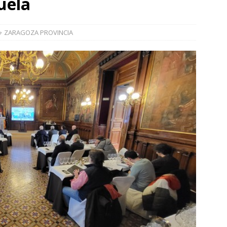
uela
]
La Diputación de Zaragoza finaliza la restauración de la capilla
la catedral de Tarazona tras una inversión de 304.000 euros
ZARAGOZA PROVINCIA
VINCIA
]
La Policía Nacional detiene a tres jóvenes a los que
poco después de robar en el interior de más de media docena de
RAGOZA