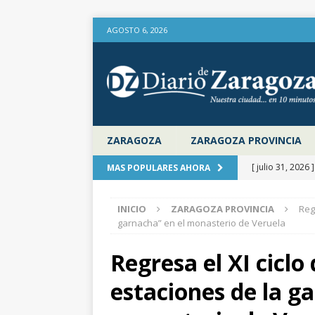
AGOSTO 6, 2026
ZARAGOZA
ZARAGOZA PROVINCIA
[ julio 31, 2026 
MAS POPULARES AHORA
provincia de Za
INICIO
ZARAGOZA PROVINCIA
Reg
aire libre en el
garnacha” en el monasterio de Veruela
[ julio 31, 2026 
Regresa el XI ciclo
la Diputación 
estaciones de la g
[ julio 31, 2026 
actualiza al IP