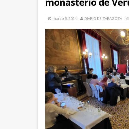
monasterio de Ver
[ julio 31, 2026 
de Santiago de 
marzo 6, 2024
DIARIO DE ZARAGOZA
ZARAGOZA PRO
[ julio 31, 2026 
interceptaron 
vehículos
ZA