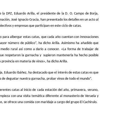
 la DPZ, Eduardo Arilla, el presidente de la D. O. Campo de Borja,
ación, José Ignacio Gracia, han presentado los detalles en un acto al
lectivos y empresas que participan en este ciclo de catas.
io para albergar estas catas, que cada año cuentan con innovaciones
mayor número de público”, ha dicho Arilla. Asimismo ha añadido que
el medio rural así como a darlo a conocer. «La forma de trabajar de
 que respetaron la garnacha y supieron mantenerla ha hecho posible
 provincia en materia de vinos», ha dicho Arilla.
ja, Eduardo Ibáñez, ha
destacado que el interés de estas catas es que
ás de degustar nuestra garnacha, probar vinos de todo el mundo”.
erentes catas al inicio de cada estación del año, primavera, verano,
mpieza con una visita temática diferente al monasterio de Veruela y
, se ofrece una comida con maridaje a cargo del grupo El Cachirulo.