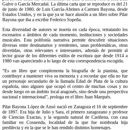
Galve o García Mercadal. La última carta que se reproduce es del 21
de junio de 1980, de Luis García-Abrines a Carmen Bayona, desde
Estados Unidos, y en la que ya se hace alusión a un libro sobre Pilar
Bayona que iba a escribir Federico Sopeña.
Esta diversidad de autores se inserta en cada época, retratando los
escenarios o ámbitos de cada momento, instituciones y sociedades
musicales. Esta polifonía narrativa permite descubrir situaciones
diversas entre destinatarios y remitentes, unas problemáticas, otras
divertidas, otras relevantes e interesantes, además de permitir al
lector gozar de los diferentes estilos de escritura que desde 1914 a
1980 van apareciendo a lo largo de esta correspondencia escogida.
“Es un libro que complementa la biografía de la pianista, que
contribuye a mantener viva su memoria y a recordar que ella no fue
un personaje secundario de la llamada Edad de Plata de la cultura
española, sino alguien que ocupó el centro de muchas cosas y no
desde luego en un ámbito local aragonés, sino desde una perspectiva
nacional e internacional”, prologa en el libro Juan Marqués.
Pilar Bayona López de Ansó nació en Zaragoza el 16 de septiembre
de 1897. Era hija de Julio y Sara, el primero zaragozano y profesor
de Ciencias Exactas, y la segunda natural de Cariñena, con casa
familiar en Cosuenda, localidad de la que fue nombrada hija
predilecta y en la que se le han rendido distintos homenajes.