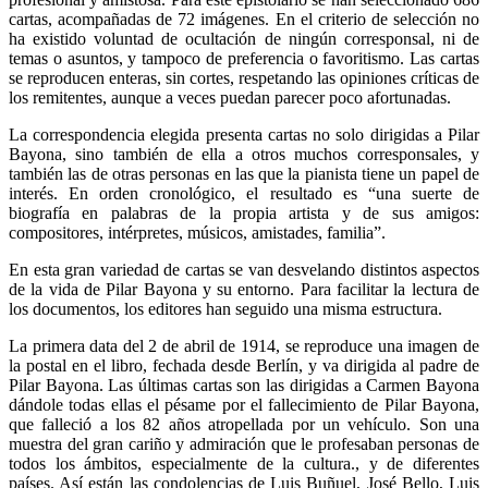
cartas, acompañadas de 72 imágenes. En el criterio de selección no
ha existido voluntad de ocultación de ningún corresponsal, ni de
temas o asuntos, y tampoco de preferencia o favoritismo. Las cartas
se reproducen enteras, sin cortes, respetando las opiniones críticas de
los remitentes, aunque a veces puedan parecer poco afortunadas.
La correspondencia elegida presenta cartas no solo dirigidas a Pilar
Bayona, sino también de ella a otros muchos corresponsales, y
también las de otras personas en las que la pianista tiene un papel de
interés. En orden cronológico, el resultado es “una suerte de
biografía en palabras de la propia artista y de sus amigos:
compositores, intérpretes, músicos, amistades, familia”.
En esta gran variedad de cartas se van desvelando distintos aspectos
de la vida de Pilar Bayona y su entorno. Para facilitar la lectura de
los documentos, los editores han seguido una misma estructura.
La primera data del 2 de abril de 1914, se reproduce una imagen de
la postal en el libro, fechada desde Berlín, y va dirigida al padre de
Pilar Bayona. Las últimas cartas son las dirigidas a Carmen Bayona
dándole todas ellas el pésame por el fallecimiento de Pilar Bayona,
que falleció a los 82 años atropellada por un vehículo. Son una
muestra del gran cariño y admiración que le profesaban personas de
todos los ámbitos, especialmente de la cultura., y de diferentes
países. Así están las condolencias de Luis Buñuel, José Bello, Luis