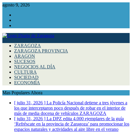
agosto 9, 2026
Facebook
Instagram
Twitter
ZARAGOZA
ZARAGOZA PROVINCIA
ARAGON
SUCESOS
NEGOCIOS AL DÍA
CULTURA
SOCIEDAD
ECONOMÍA
Mas Populares Ahora
[ julio 31, 2026 ]
La Policía Nacional detiene a tres jóvenes a
los que interceptaron poco después de robar en el interior de
más de media docena de vehículos
ZARAGOZA
[ julio 31, 2026 ]
La DPZ edita 4.000 ejemplares de la guía
‘Refréscate en la provincia de Zaragoza’ para promocionar los
espacios naturales y actividades al aire libre en el verano