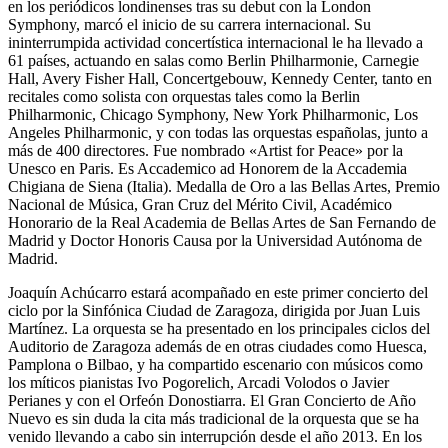
en los periódicos londinenses tras su debut con la London
Symphony, marcó el inicio de su carrera internacional. Su
ininterrumpida actividad concertística internacional le ha llevado a
61 países, actuando en salas como Berlin Philharmonie, Carnegie
Hall, Avery Fisher Hall, Concertgebouw, Kennedy Center, tanto en
recitales como solista con orquestas tales como la Berlin
Philharmonic, Chicago Symphony, New York Philharmonic, Los
Angeles Philharmonic, y con todas las orquestas españolas, junto a
más de 400 directores. Fue nombrado «Artist for Peace» por la
Unesco en Paris. Es Accademico ad Honorem de la Accademia
Chigiana de Siena (Italia). Medalla de Oro a las Bellas Artes, Premio
Nacional de Música, Gran Cruz del Mérito Civil, Académico
Honorario de la Real Academia de Bellas Artes de San Fernando de
Madrid y Doctor Honoris Causa por la Universidad Autónoma de
Madrid.
Joaquín Achúcarro estará acompañado en este primer concierto del
ciclo por la Sinfónica Ciudad de Zaragoza, dirigida por Juan Luis
Martínez. La orquesta se ha presentado en los principales ciclos del
Auditorio de Zaragoza además de en otras ciudades como Huesca,
Pamplona o Bilbao, y ha compartido escenario con músicos como
los míticos pianistas Ivo Pogorelich, Arcadi Volodos o Javier
Perianes y con el Orfeón Donostiarra. El Gran Concierto de Año
Nuevo es sin duda la cita más tradicional de la orquesta que se ha
venido llevando a cabo sin interrupción desde el año 2013. En los