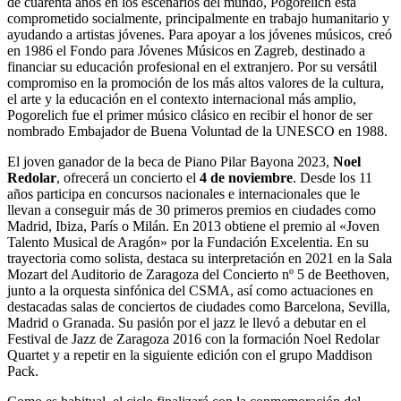
de cuarenta años en los escenarios del mundo, Pogorelich está
comprometido socialmente, principalmente en trabajo humanitario y
ayudando a artistas jóvenes. Para apoyar a los jóvenes músicos, creó
en 1986 el Fondo para Jóvenes Músicos en Zagreb, destinado a
financiar su educación profesional en el extranjero. Por su versátil
compromiso en la promoción de los más altos valores de la cultura,
el arte y la educación en el contexto internacional más amplio,
Pogorelich fue el primer músico clásico en recibir el honor de ser
nombrado Embajador de Buena Voluntad de la UNESCO en 1988.
El joven ganador de la beca de Piano Pilar Bayona 2023,
Noel
Redolar
, ofrecerá un concierto el
4 de noviembre
. Desde los 11
años participa en concursos nacionales e internacionales que le
llevan a conseguir más de 30 primeros premios en ciudades como
Madrid, Ibiza, París o Milán. En 2013 obtiene el premio al «Joven
Talento Musical de Aragón» por la Fundación Excelentia. En su
trayectoria como solista, destaca su interpretación en 2021 en la Sala
Mozart del Auditorio de Zaragoza del Concierto nº 5 de Beethoven,
junto a la orquesta sinfónica del CSMA, así como actuaciones en
destacadas salas de conciertos de ciudades como Barcelona, Sevilla,
Madrid o Granada. Su pasión por el jazz le llevó a debutar en el
Festival de Jazz de Zaragoza 2016 con la formación Noel Redolar
Quartet y a repetir en la siguiente edición con el grupo Maddison
Pack.