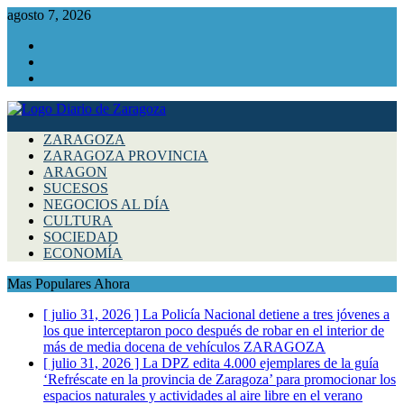
agosto 7, 2026
Facebook
Instagram
Twitter
ZARAGOZA
ZARAGOZA PROVINCIA
ARAGON
SUCESOS
NEGOCIOS AL DÍA
CULTURA
SOCIEDAD
ECONOMÍA
Mas Populares Ahora
[ julio 31, 2026 ]
La Policía Nacional detiene a tres jóvenes a
los que interceptaron poco después de robar en el interior de
más de media docena de vehículos
ZARAGOZA
[ julio 31, 2026 ]
La DPZ edita 4.000 ejemplares de la guía
‘Refréscate en la provincia de Zaragoza’ para promocionar los
espacios naturales y actividades al aire libre en el verano