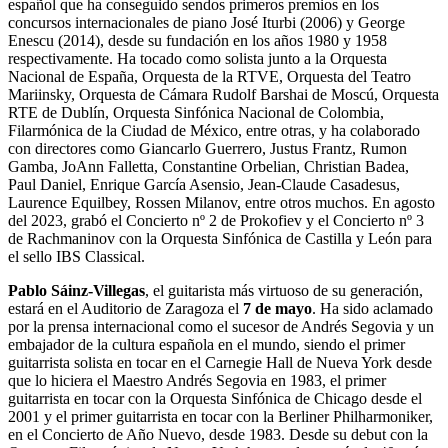
español que ha conseguido sendos primeros premios en los
concursos internacionales de piano José Iturbi (2006) y George
Enescu (2014), desde su fundación en los años 1980 y 1958
respectivamente. Ha tocado como solista junto a la Orquesta
Nacional de España, Orquesta de la RTVE, Orquesta del Teatro
Mariinsky, Orquesta de Cámara Rudolf Barshai de Moscú, Orquesta
RTE de Dublín, Orquesta Sinfónica Nacional de Colombia,
Filarmónica de la Ciudad de México, entre otras, y ha colaborado
con directores como Giancarlo Guerrero, Justus Frantz, Rumon
Gamba, JoAnn Falletta, Constantine Orbelian, Christian Badea,
Paul Daniel, Enrique García Asensio, Jean-Claude Casadesus,
Laurence Equilbey, Rossen Milanov, entre otros muchos. En agosto
del 2023, grabó el Concierto nº 2 de Prokofiev y el Concierto nº 3
de Rachmaninov con la Orquesta Sinfónica de Castilla y León para
el sello IBS Classical.
Pablo Sáinz-Villegas
, el guitarista más virtuoso de su generación,
estará en el Auditorio de Zaragoza el
7 de mayo
. Ha sido aclamado
por la prensa internacional como el sucesor de Andrés Segovia y un
embajador de la cultura española en el mundo, siendo el primer
guitarrista solista en tocar en el Carnegie Hall de Nueva York desde
que lo hiciera el Maestro Andrés Segovia en 1983, el primer
guitarrista en tocar con la Orquesta Sinfónica de Chicago desde el
2001 y el primer guitarrista en tocar con la Berliner Philharmoniker,
en el Concierto de Año Nuevo, desde 1983. Desde su debut con la