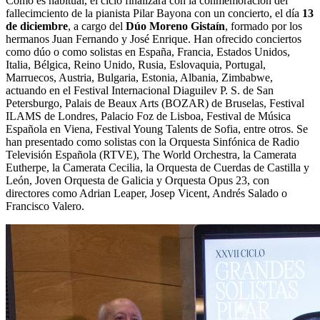
Como es habitual, el ciclo finalizará con la conmemoración del
fallecimciento de la pianista Pilar Bayona con un concierto, el día
13
de diciembre
, a cargo del
Dúo Moreno Gistaín
, formado por los
hermanos Juan Fernando y José Enrique. Han ofrecido conciertos
como dúo o como solistas en España, Francia, Estados Unidos,
Italia, Bélgica, Reino Unido, Rusia, Eslovaquia, Portugal,
Marruecos, Austria, Bulgaria, Estonia, Albania, Zimbabwe,
actuando en el Festival Internacional Diaguilev P. S. de San
Petersburgo, Palais de Beaux Arts (BOZAR) de Bruselas, Festival
ILAMS de Londres, Palacio Foz de Lisboa, Festival de Música
Española en Viena, Festival Young Talents de Sofia, entre otros. Se
han presentado como solistas con la Orquesta Sinfónica de Radio
Televisión Española (RTVE), The World Orchestra, la Camerata
Eutherpe, la Camerata Cecilia, la Orquesta de Cuerdas de Castilla y
León, Joven Orquesta de Galicia y Orquesta Opus 23, con
directores como Adrian Leaper, Josep Vicent, Andrés Salado o
Francisco Valero.