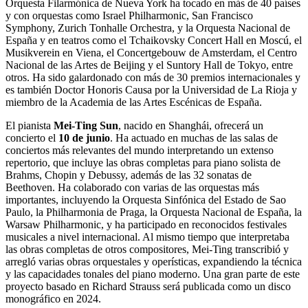
Orquesta Filarmónica de Nueva York ha tocado en más de 40 países
y con orquestas como Israel Philharmonic, San Francisco
Symphony, Zurich Tonhalle Orchestra, y la Orquesta Nacional de
España y en teatros como el Tchaikovsky Concert Hall en Moscú, el
Musikverein en Viena, el Concertgebouw de Amsterdam, el Centro
Nacional de las Artes de Beijing y el Suntory Hall de Tokyo, entre
otros. Ha sido galardonado con más de 30 premios internacionales y
es también Doctor Honoris Causa por la Universidad de La Rioja y
miembro de la Academia de las Artes Escénicas de España.
El pianista
Mei-Ting Sun
, nacido en Shanghái, ofrecerá un
concierto el
10 de junio
. Ha actuado en muchas de las salas de
conciertos más relevantes del mundo interpretando un extenso
repertorio, que incluye las obras completas para piano solista de
Brahms, Chopin y Debussy, además de las 32 sonatas de
Beethoven. Ha colaborado con varias de las orquestas más
importantes, incluyendo la Orquesta Sinfónica del Estado de Sao
Paulo, la Philharmonia de Praga, la Orquesta Nacional de España, la
Warsaw Philharmonic, y ha participado en reconocidos festivales
musicales a nivel internacional. Al mismo tiempo que interpretaba
las obras completas de otros compositores, Mei-Ting transcribió y
arregló varias obras orquestales y operísticas, expandiendo la técnica
y las capacidades tonales del piano moderno. Una gran parte de este
proyecto basado en Richard Strauss será publicada como un disco
monográfico en 2024.