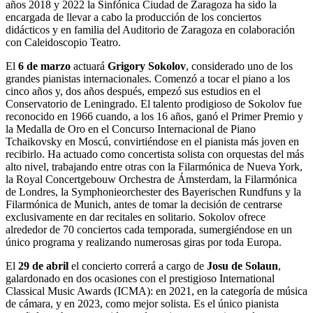
años 2018 y 2022 la Sinfónica Ciudad de Zaragoza ha sido la
encargada de llevar a cabo la producción de los conciertos
didácticos y en familia del Auditorio de Zaragoza en colaboración
con Caleidoscopio Teatro.
El
6 de marzo
actuará
Grigory Sokolov
, considerado uno de los
grandes pianistas internacionales. Comenzó a tocar el piano a los
cinco años y, dos años después, empezó sus estudios en el
Conservatorio de Leningrado. El talento prodigioso de Sokolov fue
reconocido en 1966 cuando, a los 16 años, ganó el Primer Premio y
la Medalla de Oro en el Concurso Internacional de Piano
Tchaikovsky en Moscú, convirtiéndose en el pianista más joven en
recibirlo. Ha actuado como concertista solista con orquestas del más
alto nivel, trabajando entre otras con la Filarmónica de Nueva York,
la Royal Concertgebouw Orchestra de Ámsterdam, la Filarmónica
de Londres, la Symphonieorchester des Bayerischen Rundfuns y la
Filarmónica de Munich, antes de tomar la decisión de centrarse
exclusivamente en dar recitales en solitario. Sokolov ofrece
alrededor de 70 conciertos cada temporada, sumergiéndose en un
único programa y realizando numerosas giras por toda Europa.
El
29 de abril
el concierto correrá a cargo de
Josu de Solaun
,
galardonado en dos ocasiones con el prestigioso International
Classical Music Awards (ICMA): en 2021, en la categoría de música
de cámara, y en 2023, como mejor solista. Es el único pianista