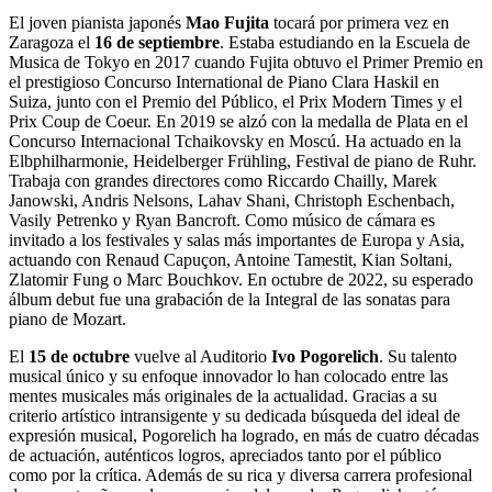
El joven pianista japonés
Mao Fujita
tocará por primera vez en
Zaragoza el
16 de septiembre
. Estaba estudiando en la Escuela de
Musica de Tokyo en 2017 cuando Fujita obtuvo el Primer Premio en
el prestigioso Concurso International de Piano Clara Haskil en
Suiza, junto con el Premio del Público, el Prix Modern Times y el
Prix Coup de Coeur. En 2019 se alzó con la medalla de Plata en el
Concurso Internacional Tchaikovsky en Moscú. Ha actuado en la
Elbphilharmonie, Heidelberger Frühling, Festival de piano de Ruhr.
Trabaja con grandes directores como Riccardo Chailly, Marek
Janowski, Andris Nelsons, Lahav Shani, Christoph Eschenbach,
Vasily Petrenko y Ryan Bancroft. Como músico de cámara es
invitado a los festivales y salas más importantes de Europa y Asia,
actuando con Renaud Capuçon, Antoine Tamestit, Kian Soltani,
Zlatomir Fung o Marc Bouchkov. En octubre de 2022, su esperado
álbum debut fue una grabación de la Integral de las sonatas para
piano de Mozart.
El
15 de octubre
vuelve al Auditorio
Ivo Pogorelich
. Su talento
musical único y su enfoque innovador lo han colocado entre las
mentes musicales más originales de la actualidad. Gracias a su
criterio artístico intransigente y su dedicada búsqueda del ideal de
expresión musical, Pogorelich ha logrado, en más de cuatro décadas
de actuación, auténticos logros, apreciados tanto por el público
como por la crítica. Además de su rica y diversa carrera profesional