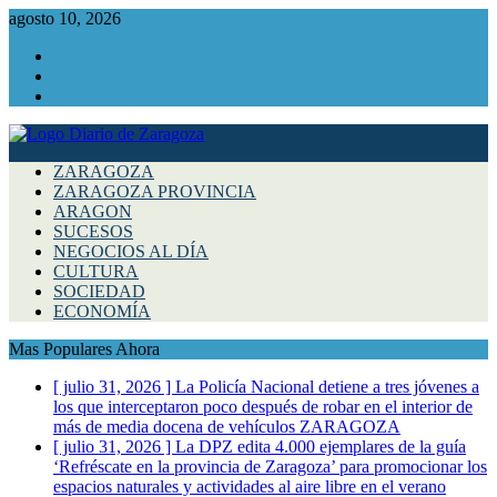
agosto 10, 2026
Facebook
Instagram
Twitter
ZARAGOZA
ZARAGOZA PROVINCIA
ARAGON
SUCESOS
NEGOCIOS AL DÍA
CULTURA
SOCIEDAD
ECONOMÍA
Mas Populares Ahora
[ julio 31, 2026 ]
La Policía Nacional detiene a tres jóvenes a
los que interceptaron poco después de robar en el interior de
más de media docena de vehículos
ZARAGOZA
[ julio 31, 2026 ]
La DPZ edita 4.000 ejemplares de la guía
‘Refréscate en la provincia de Zaragoza’ para promocionar los
espacios naturales y actividades al aire libre en el verano