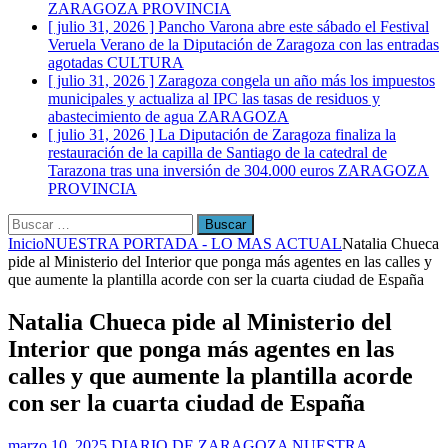
ZARAGOZA PROVINCIA
[ julio 31, 2026 ]
Pancho Varona abre este sábado el Festival
Veruela Verano de la Diputación de Zaragoza con las entradas
agotadas
CULTURA
[ julio 31, 2026 ]
Zaragoza congela un año más los impuestos
municipales y actualiza al IPC las tasas de residuos y
abastecimiento de agua
ZARAGOZA
[ julio 31, 2026 ]
La Diputación de Zaragoza finaliza la
restauración de la capilla de Santiago de la catedral de
Tarazona tras una inversión de 304.000 euros
ZARAGOZA
PROVINCIA
Buscar:
Inicio
NUESTRA PORTADA - LO MAS ACTUAL
Natalia Chueca
pide al Ministerio del Interior que ponga más agentes en las calles y
que aumente la plantilla acorde con ser la cuarta ciudad de España
Natalia Chueca pide al Ministerio del
Interior que ponga más agentes en las
calles y que aumente la plantilla acorde
con ser la cuarta ciudad de España
marzo 10, 2025
DIARIO DE ZARAGOZA
NUESTRA