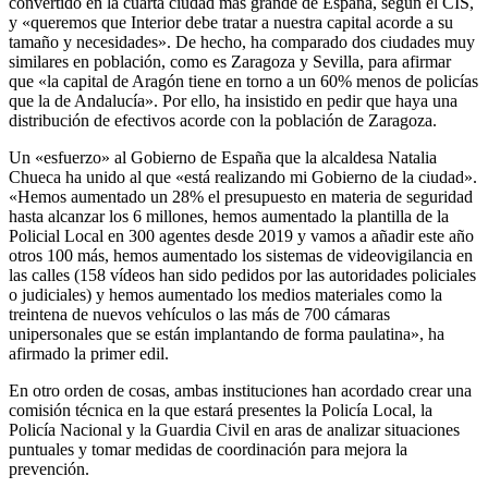
convertido en la cuarta ciudad más grande de España, según el CIS,
y «queremos que Interior debe tratar a nuestra capital acorde a su
tamaño y necesidades». De hecho, ha comparado dos ciudades muy
similares en población, como es Zaragoza y Sevilla, para afirmar
que «la capital de Aragón tiene en torno a un 60% menos de policías
que la de Andalucía». Por ello, ha insistido en pedir que haya una
distribución de efectivos acorde con la población de Zaragoza.
Un «esfuerzo» al Gobierno de España que la alcaldesa Natalia
Chueca ha unido al que «está realizando mi Gobierno de la ciudad».
«Hemos aumentado un 28% el presupuesto en materia de seguridad
hasta alcanzar los 6 millones, hemos aumentado la plantilla de la
Policial Local en 300 agentes desde 2019 y vamos a añadir este año
otros 100 más, hemos aumentado los sistemas de videovigilancia en
las calles (158 vídeos han sido pedidos por las autoridades policiales
o judiciales) y hemos aumentado los medios materiales como la
treintena de nuevos vehículos o las más de 700 cámaras
unipersonales que se están implantando de forma paulatina», ha
afirmado la primer edil.
En otro orden de cosas, ambas instituciones han acordado crear una
comisión técnica en la que estará presentes la Policía Local, la
Policía Nacional y la Guardia Civil en aras de analizar situaciones
puntuales y tomar medidas de coordinación para mejora la
prevención.