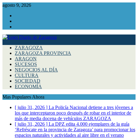
agosto 9, 2026
Facebook
Instagram
Twitter
ZARAGOZA
ZARAGOZA PROVINCIA
ARAGON
SUCESOS
NEGOCIOS AL DÍA
CULTURA
SOCIEDAD
ECONOMÍA
Mas Populares Ahora
[ julio 31, 2026 ]
La Policía Nacional detiene a tres jóvenes a
los que interceptaron poco después de robar en el interior de
más de media docena de vehículos
ZARAGOZA
[ julio 31, 2026 ]
La DPZ edita 4.000 ejemplares de la guía
‘Refréscate en la provincia de Zaragoza’ para promocionar los
espacios naturales y actividades al aire libre en el verano