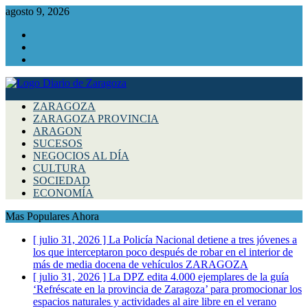
agosto 9, 2026
Facebook
Instagram
Twitter
ZARAGOZA
ZARAGOZA PROVINCIA
ARAGON
SUCESOS
NEGOCIOS AL DÍA
CULTURA
SOCIEDAD
ECONOMÍA
Mas Populares Ahora
[ julio 31, 2026 ]
La Policía Nacional detiene a tres jóvenes a
los que interceptaron poco después de robar en el interior de
más de media docena de vehículos
ZARAGOZA
[ julio 31, 2026 ]
La DPZ edita 4.000 ejemplares de la guía
‘Refréscate en la provincia de Zaragoza’ para promocionar los
espacios naturales y actividades al aire libre en el verano