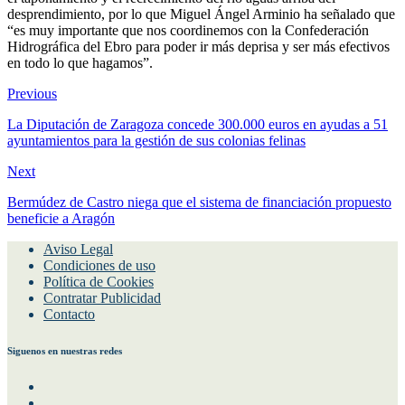
desprendimiento, por lo que Miguel Ángel Arminio ha señalado que
“es muy importante que nos coordinemos con la Confederación
Hidrográfica del Ebro para poder ir más deprisa y ser más efectivos
en todo lo que hagamos”.
Previous
La Diputación de Zaragoza concede 300.000 euros en ayudas a 51
ayuntamientos para la gestión de sus colonias felinas
Next
Bermúdez de Castro niega que el sistema de financiación propuesto
beneficie a Aragón
Aviso Legal
Condiciones de uso
Política de Cookies
Contratar Publicidad
Contacto
Siguenos en nuestras redes
Facebook
Instagram