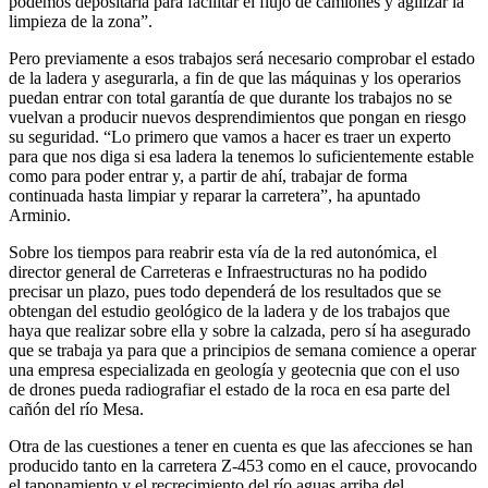
podemos depositarla para facilitar el flujo de camiones y agilizar la
limpieza de la zona”.
Pero previamente a esos trabajos será necesario comprobar el estado
de la ladera y asegurarla, a fin de que las máquinas y los operarios
puedan entrar con total garantía de que durante los trabajos no se
vuelvan a producir nuevos desprendimientos que pongan en riesgo
su seguridad. “Lo primero que vamos a hacer es traer un experto
para que nos diga si esa ladera la tenemos lo suficientemente estable
como para poder entrar y, a partir de ahí, trabajar de forma
continuada hasta limpiar y reparar la carretera”, ha apuntado
Arminio.
Sobre los tiempos para reabrir esta vía de la red autonómica, el
director general de Carreteras e Infraestructuras no ha podido
precisar un plazo, pues todo dependerá de los resultados que se
obtengan del estudio geológico de la ladera y de los trabajos que
haya que realizar sobre ella y sobre la calzada, pero sí ha asegurado
que se trabaja ya para que a principios de semana comience a operar
una empresa especializada en geología y geotecnia que con el uso
de drones pueda radiografiar el estado de la roca en esa parte del
cañón del río Mesa.
Otra de las cuestiones a tener en cuenta es que las afecciones se han
producido tanto en la carretera Z-453 como en el cauce, provocando
el taponamiento y el recrecimiento del río aguas arriba del