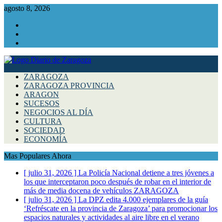
agosto 8, 2026
Facebook
Instagram
Twitter
ZARAGOZA
ZARAGOZA PROVINCIA
ARAGON
SUCESOS
NEGOCIOS AL DÍA
CULTURA
SOCIEDAD
ECONOMÍA
Mas Populares Ahora
[ julio 31, 2026 ]
La Policía Nacional detiene a tres jóvenes a
los que interceptaron poco después de robar en el interior de
más de media docena de vehículos
ZARAGOZA
[ julio 31, 2026 ]
La DPZ edita 4.000 ejemplares de la guía
‘Refréscate en la provincia de Zaragoza’ para promocionar los
espacios naturales y actividades al aire libre en el verano