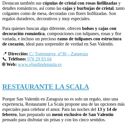
Destacan también sus
cúpulas de cristal con rosas liofilizadas
y
detalles románticos, así como las
cajas y burbujas de cristal
, tanto
colgantes como de mesa, decoradas con flores liofilizadas. Son
regalos duraderos, decorativos y muy especiales.
Para quienes buscan algo diferente, ofrecen
bolsos y cajas con
decoración romántica
, composiciones con tulipanes, rosas y flor
variada, e incluso un precioso
ramo de tulipanes con estructura
de corazón
, ideal para sorprender de verdad en San Valentín.
📍
Dirección:
C/ Torrenueva, nº30 – Zaragoza
📞
Teléfono:
976 29 93 04
🌐
Web:
www.eljardindepaula.es
RESTAURANTE LA SCALA
Porque San Valentín en Zaragoza no es solo un regalo, sino una
experiencia, Restaurante La Scala propone una de las opciones más
especiales para celebrar el amor. Para las noches del
13 y 14 de
febrero
, han preparado un
menú exclusivo de San Valentín
pensado para disfrutar sin prisas y con los cinco sentidos.