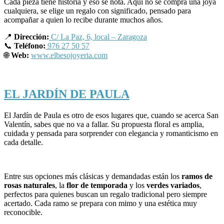
Cada pieza tiene historia y eso se nota. Aquí no se compra una joya
cualquiera, se elige un regalo con significado, pensado para
acompañar a quien lo recibe durante muchos años.
📍
Dirección:
C/ La Paz, 6, local – Zaragoza
📞
Teléfono:
976 27 50 57
🌐
Web:
www.elbesojoyeria.com
EL JARDÍN DE PAULA
El Jardín de Paula es otro de esos lugares que, cuando se acerca San
Valentín, sabes que no va a fallar. Su propuesta floral es amplia,
cuidada y pensada para sorprender con elegancia y romanticismo en
cada detalle.
Entre sus opciones más clásicas y demandadas están los
ramos de
rosas naturales
, la
flor de temporada
y los
verdes variados
,
perfectos para quienes buscan un regalo tradicional pero siempre
acertado. Cada ramo se prepara con mimo y una estética muy
reconocible.