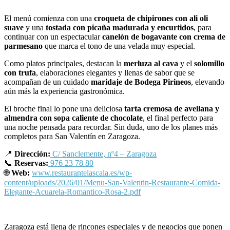
El menú comienza con una
croqueta de chipirones con ali oli
suave
y una
tostada con picaña madurada y encurtidos
, para
continuar con un espectacular
canelón de bogavante con crema de
parmesano
que marca el tono de una velada muy especial.
Como platos principales, destacan la
merluza al cava
y el
solomillo
con trufa
, elaboraciones elegantes y llenas de sabor que se
acompañan de un cuidado
maridaje de Bodega Pirineos
, elevando
aún más la experiencia gastronómica.
El broche final lo pone una deliciosa
tarta cremosa de avellana y
almendra con sopa caliente de chocolate
, el final perfecto para
una noche pensada para recordar. Sin duda, uno de los planes más
completos para San Valentín en Zaragoza.
📍
Dirección:
C/ Sanclemente, nº4 – Zaragoza
📞
Reservas:
976 23 78 80
🌐
Web:
www.restaurantelascala.es/wp-
content/uploads/2026/01/Menu-San-Valentin-Restaurante-Comida-
Elegante-Acuarela-Romantico-Rosa-2.pdf
Zaragoza está llena de rincones especiales y de negocios que ponen