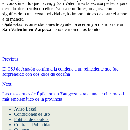
el corazón en lo que hacen, y San Valentín es la excusa perfecta para
descubrirlos o volver a ellos. Ya sea con flores, una joya con
significado o una cena inolvidable, lo importante es celebrar el amor
a tu manera.
Ojalá estas recomendaciones te ayuden a acertar y a disfrutar de un
San Valentín en Zargoza
lleno de momentos bonitos.
Previous
El TSJ de Aragón confirma la condena a un reincidente que fue
sorprendido con dos kilos de cocaína
Next
Las mascarutas de Épila toman Zaragoza para anunciar el carnaval
más emblemático de la provincia
Aviso Legal
Condiciones de uso
Política de Cookies
Contratar Publicidad
Contacto