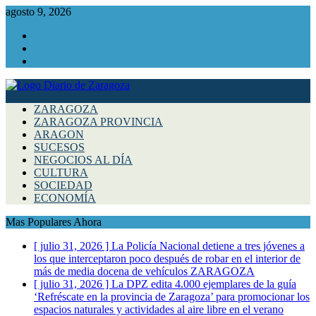
agosto 9, 2026
Facebook
Instagram
Twitter
ZARAGOZA
ZARAGOZA PROVINCIA
ARAGON
SUCESOS
NEGOCIOS AL DÍA
CULTURA
SOCIEDAD
ECONOMÍA
Mas Populares Ahora
[ julio 31, 2026 ]
La Policía Nacional detiene a tres jóvenes a
los que interceptaron poco después de robar en el interior de
más de media docena de vehículos
ZARAGOZA
[ julio 31, 2026 ]
La DPZ edita 4.000 ejemplares de la guía
‘Refréscate en la provincia de Zaragoza’ para promocionar los
espacios naturales y actividades al aire libre en el verano