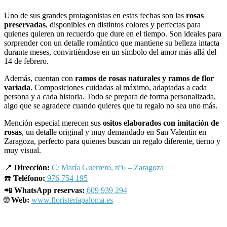
Uno de sus grandes protagonistas en estas fechas son las
rosas
preservadas
, disponibles en distintos colores y perfectas para
quienes quieren un recuerdo que dure en el tiempo. Son ideales para
sorprender con un detalle romántico que mantiene su belleza intacta
durante meses, convirtiéndose en un símbolo del amor más allá del
14 de febrero.
Además, cuentan con
ramos de rosas naturales y
ramos de flor
variada
. Composiciones cuidadas al máximo, adaptadas a cada
persona y a cada historia. Todo se prepara de forma personalizada,
algo que se agradece cuando quieres que tu regalo no sea uno más.
Mención especial merecen sus
ositos elaborados con imitación de
rosas
, un detalle original y muy demandado en San Valentín en
Zaragoza, perfecto para quienes buscan un regalo diferente, tierno y
muy visual.
📍
Dirección:
C/ María Guerrero, nº6 – Zaragoza
☎
️
Teléfono:
976 754 195
📲
WhatsApp reservas:
609 939 294
🌐
Web:
www.floristeriapaloma.es