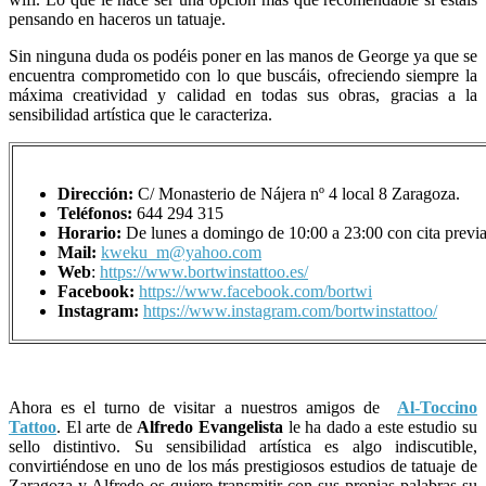
pensando en haceros un tatuaje.
Sin ninguna duda os podéis poner en las manos de George ya que se
encuentra comprometido con lo que buscáis, ofreciendo siempre la
máxima creatividad y calidad en todas sus obras, gracias a la
sensibilidad artística que le caracteriza.
Dirección:
C/ Monasterio de Nájera nº 4 local 8 Zaragoza.
Teléfonos:
644 294 315
Horario:
De lunes a domingo de 10:00 a 23:00 con cita previ
Mail:
kweku_m@yahoo.com
Web
:
https://www.bortwinstattoo.es/
Facebook:
https://www.facebook.com/bortwi
Instagram:
https://www.instagram.com/bortwinstattoo/
Ahora es el turno de visitar a nuestros amigos de
Al-Toccino
Tattoo
. El arte de
Alfredo Evangelista
le ha dado a este estudio su
sello distintivo. Su sensibilidad artística es algo indiscutible,
convirtiéndose en uno de los más prestigiosos estudios de tatuaje de
Zaragoza y Alfredo os quiere transmitir con sus propias palabras su