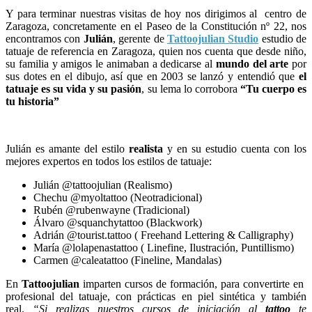
Y para terminar nuestras visitas de hoy nos dirigimos al centro de
Zaragoza, concretamente en el Paseo de la Constitución nº 22, nos
encontramos con
Julián
, gerente de
Tattoojulian Studio
estudio de
tatuaje de referencia en Zaragoza, quien nos cuenta que desde niño,
su familia y amigos le animaban a dedicarse al
mundo del arte
por
sus dotes en el dibujo, así que en 2003 se lanzó y entendió que
el
tatuaje es su vida y su pasión
, su lema lo corrobora
“Tu cuerpo es
tu historia”
Julián es amante del estilo
realista
y en su estudio cuenta con los
mejores expertos en todos los estilos de tatuaje:
Julián @tattoojulian (Realismo)
Chechu @myoltattoo (Neotradicional)
Rubén @rubenwayne (Tradicional)
Álvaro @squanchytattoo (Blackwork)
Adrián @tourist.tattoo ( Freehand Lettering & Calligraphy)
María @lolapenastattoo ( Linefine, Ilustración, Puntillismo)
Carmen @caleatattoo (Fineline, Mandalas)
En
Tattoojulian
imparten cursos de formación, para convertirte en
profesional del tatuaje, con prácticas en piel sintética y también
real.
“Si realizas nuestros cursos de iniciación al
tattoo
te