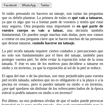
Facebook
WhatsApp
Twitter
Si estáis pensando en haceros un tatuaje, son varias las preguntas
que os debéis plantear. La primera de todas es
qué vais a tatuaros
,
ya que es algo que va a formar parte de vosotros y tenéis que estar
muy seguros. Otra pregunta muy importante es
en qué parte de
vuestro cuerpo os vais a tatuar,
una decisión también
fundamental. Os pueden surgir muchas más dudas, pero nos vamos
a centrar en una pregunta clave que se hacen muchas de las personas
que desean tatuarse,
cuándo hacerse un tatuaje.
La piel recién tatuada requiere ciertos cuidados y precauciones que
no solo son fundamentales por el bien del tatuaje, también para
proteger vuestra piel. Se debe evitar la exposición solar de la zona
tatuada. Y éste es uno de los motivos para decidirse a tatuarse en
otoño y en invierno, ya que la exposición al sol de la piel se reduce.
El agua del mar o de las piscinas, son muy perjudiciales para vuestra
piel recién tatuada, sabemos que no es obligatorio ir a la playa o a la
piscina en verano, pero si puedes tatuarte en otoño o en invierno,
¿por qué quedarse sin disfrutar de los refrescantes baños de la época
estival si podéis tatuaros en otoño o en inverno?
Por último, no nos podemos olvidar de que el sudor puede provocar
humedad en la zona recién tatuada, algo nada recomendable para la