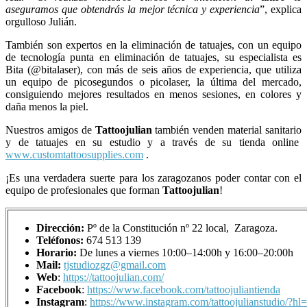
aseguramos que obtendrás la mejor técnica y experiencia
”, explica
orgulloso Julián.
También son expertos en la eliminación de tatuajes, con un equipo
de tecnología punta en eliminación de tatuajes, su especialista es
Bita (@bitalaser), con más de seis años de experiencia, que utiliza
un equipo de picosegundos o picolaser, la última del mercado,
consiguiendo mejores resultados en menos sesiones, en colores y
daña menos la piel.
Nuestros amigos de
Tattoojulian
también venden material sanitario
y de tatuajes en su estudio y a través de su tienda online
www.customtattoosupplies.com
.
¡Es una verdadera suerte para los zaragozanos poder contar con el
equipo de profesionales que forman
Tattoojulian
!
Dirección:
Pº de la Constitución nº 22 local, Zaragoza.
Teléfonos:
674 513 139
Horario:
De lunes a viernes 10:00–14:00h y 16:00–20:00h
Mail:
tjstudiozgz@gmail.com
Web
:
https://tattoojulian.com/
Facebook
:
https://www.facebook.com/tattoojuliantienda
Instagram
:
https://www.instagram.com/tattoojulianstudio/?hl