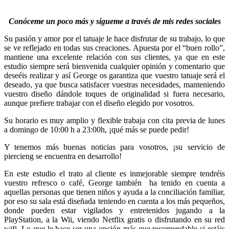
Conóceme un poco más y sígueme a través de mis redes sociales
Su pasión y amor por el tatuaje le hace disfrutar de su trabajo, lo que
se ve reflejado en todas sus creaciones. Apuesta por el “buen rollo”,
mantiene una excelente relación con sus clientes, ya que en este
estudio siempre será bienvenida cualquier opinión y comentario que
deseéis realizar y así George os garantiza que vuestro tatuaje será el
deseado, ya que busca satisfacer vuestras necesidades, manteniendo
vuestro diseño dándole toques de originalidad si fuera necesario,
aunque prefiere trabajar con el diseño elegido por vosotros.
Su horario es muy amplio y flexible trabaja con cita previa de lunes
a domingo de 10:00 h a 23:00h, ¡qué más se puede pedir!
Y tenemos más buenas noticias para vosotros, ¡su servicio de
piercieng se encuentra en desarrollo!
En este estudio el trato al cliente es inmejorable siempre tendréis
vuestro refresco o café, George también ha tenido en cuenta a
aquellas personas que tienen niños y ayuda a la conciliación familiar,
por eso su sala está diseñada teniendo en cuenta a los más pequeños,
donde pueden estar vigilados y entretenidos jugando a la
PlayStation, a la Wii, viendo Netflix gratis o disfrutando en su red
wifi. Lo que le hace ser una opción más que recomendable si estáis