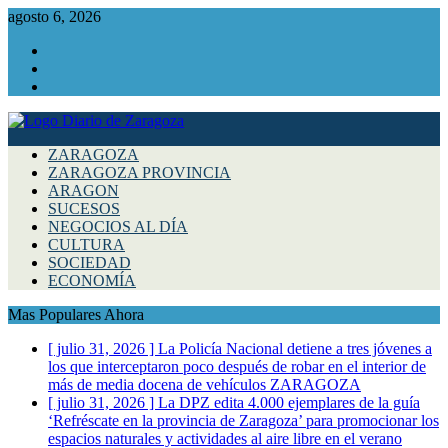
agosto 6, 2026
Facebook
Instagram
Twitter
ZARAGOZA
ZARAGOZA PROVINCIA
ARAGON
SUCESOS
NEGOCIOS AL DÍA
CULTURA
SOCIEDAD
ECONOMÍA
Mas Populares Ahora
[ julio 31, 2026 ]
La Policía Nacional detiene a tres jóvenes a
los que interceptaron poco después de robar en el interior de
más de media docena de vehículos
ZARAGOZA
[ julio 31, 2026 ]
La DPZ edita 4.000 ejemplares de la guía
‘Refréscate en la provincia de Zaragoza’ para promocionar los
espacios naturales y actividades al aire libre en el verano