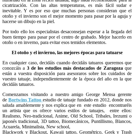
cicatrización. Con las altas temperaturas, es más fácil sudar e
inevitable. Y es por eso que muchas personas consideran que el
otoño y el invierno son el mejor momento para pasar por la aguja y
hacerse un dibujo en la piel.
Por todo ello los especialistas desaconsejan esperar a la llegada del
buen tiempo para pasar por el centro de grabado. Mejor hacerlo en
otoño o en inverno, para evitar esos temidos elementos.
El otoño y el invierno, las mejores épocas para tatuarse
En cualquier caso, decidáis cuando decidáis tatuaros queremos que
conozcáis a
3 de los estudios más destacados de Zaragoza
que
están a vuestra disposición para asesoraros sobre los cuidados de
vuestro tatuaje, independientemente de la época del año en la que
decidáis tatuaros.
Comenzamos visitando a nuestro amigo George Mensa gerente
de
Bortwins Tattoo
estudio de tatuaje fundado en 2012, donde nos
saluda amablemente y nos explica que en este estudio encontraréis
un artista que os ofrece varios estilos de tatuajes, entre ellos:
Realismo, Neo-tradicional, Anime, Old School, Tribales, Irezumi o
japonés tradicional, 3D tattoo, Biomecánicos, Puntillismo, Blancos,
Acuarela, Minimalista, New school,
Blackwork y Blackout, Kawaii tattoo, Geométrico, Geek y Trash