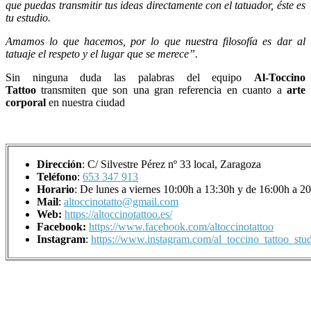
que puedas transmitir tus ideas directamente con el tatuador, éste es
tu estudio.
Amamos lo que hacemos, por lo que nuestra filosofía es dar al
tatuaje el respeto y el lugar que se merece”.
Sin ninguna duda las palabras del equipo
Al-Toccino
Tattoo
transmiten que son una gran referencia en cuanto a
arte
corporal
en nuestra ciudad
Dirección
: C/ Silvestre Pérez nº 33 local, Zaragoza
Teléfono
:
653 347 913
Horario
: De lunes a viernes 10:00h a 13:30h y de 16:00h a 20
Mail
:
altoccinotatto@gmail.com
Web:
https://altoccinotattoo.es/
Facebook:
https://www.facebook.com/altoccinotattoo
Instagram
:
https://www.instagram.com/al_toccino_tattoo_stud