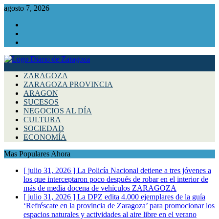
agosto 7, 2026
Facebook
Instagram
Twitter
ZARAGOZA
ZARAGOZA PROVINCIA
ARAGON
SUCESOS
NEGOCIOS AL DÍA
CULTURA
SOCIEDAD
ECONOMÍA
Mas Populares Ahora
[ julio 31, 2026 ]
La Policía Nacional detiene a tres jóvenes a
los que interceptaron poco después de robar en el interior de
más de media docena de vehículos
ZARAGOZA
[ julio 31, 2026 ]
La DPZ edita 4.000 ejemplares de la guía
‘Refréscate en la provincia de Zaragoza’ para promocionar los
espacios naturales y actividades al aire libre en el verano