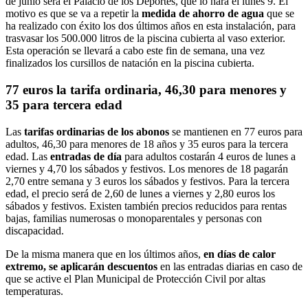
de junio será el Palacio de los Deportes, que lo hará el lunes 9. El
motivo es que se va a repetir la
medida de ahorro de agua
que se
ha realizado con éxito los dos últimos años en esta instalación, para
trasvasar los 500.000 litros de la piscina cubierta al vaso exterior.
Esta operación se llevará a cabo este fin de semana, una vez
finalizados los cursillos de natación en la piscina cubierta.
77 euros la tarifa ordinaria, 46,30 para menores y
35 para tercera edad
Las
tarifas ordinarias de los abonos
se mantienen en 77 euros para
adultos, 46,30 para menores de 18 años y 35 euros para la tercera
edad. Las
entradas de día
para adultos costarán 4 euros de lunes a
viernes y 4,70 los sábados y festivos. Los menores de 18 pagarán
2,70 entre semana y 3 euros los sábados y festivos. Para la tercera
edad, el precio será de 2,60 de lunes a viernes y 2,80 euros los
sábados y festivos. Existen también precios reducidos para rentas
bajas, familias numerosas o monoparentales y personas con
discapacidad.
De la misma manera que en los últimos años,
en días de calor
extremo, se aplicarán descuentos
en las entradas diarias en caso de
que se active el Plan Municipal de Protección Civil por altas
temperaturas.