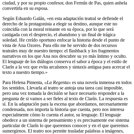
ciudad, y por su propio confesor, don Fermín de Pas, quien anhela
convertirla en su esposa.
Según Eduardo Galán, «en esta adaptación teatral se defiende el
derecho de la protagonista a elegir su destino, aunque este no
coincidía con la moral reinante en su época, por lo que será
castigada con el desprecio, el abandono y un final de trágica
soledad. He creído oportuno enfocar la historia desde el punto de
vista de Ana Ozores. Para ello me he servido de dos recursos
teatrales muy de nuestro tiempo: el flashback y los fragmentos
narrativos en los que Ana nos descubre su yo más íntimo y oculto.
El lenguaje de los diálogos conserva el sabor a época y el estilo de
Clarín a la vez que evita arcaísmos y sintaxis antigua para acercar el
texto a nuestro tiempo.»
Para Helena Pimenta,
«La Regenta»
es una novela inmensa en todos
los sentidos. Llevarla al teatro se antoja una tarea casi imposible,
pero una vez tomada la decisión se hace necesario responder a la
pregunta de si vamos a ser fieles al texto de Clarín. La respuesta es
sí. En la adaptación para la escena que abordamos, necesariamente
condensada, nos importa la historia que cuenta, pero nos interesa
especialmente cómo lo cuenta el autor, su lenguaje. El lenguaje
obedece a un sistema de pensamiento y es precisamente ese sistema
particular de Clarín lo que queremos conocer y en el que queremos
sumergirnos. El teatro nos permite trasladar palabras a imágenes,