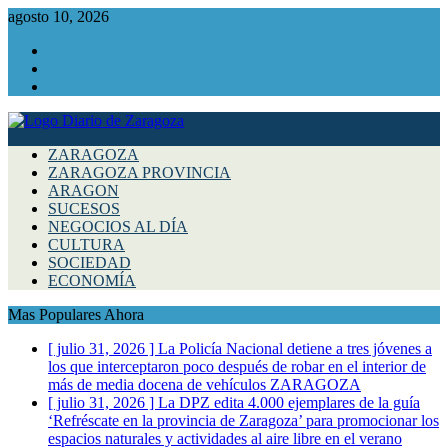
agosto 10, 2026
Facebook
Instagram
Twitter
ZARAGOZA
ZARAGOZA PROVINCIA
ARAGON
SUCESOS
NEGOCIOS AL DÍA
CULTURA
SOCIEDAD
ECONOMÍA
Mas Populares Ahora
[ julio 31, 2026 ]
La Policía Nacional detiene a tres jóvenes a
los que interceptaron poco después de robar en el interior de
más de media docena de vehículos
ZARAGOZA
[ julio 31, 2026 ]
La DPZ edita 4.000 ejemplares de la guía
‘Refréscate en la provincia de Zaragoza’ para promocionar los
espacios naturales y actividades al aire libre en el verano