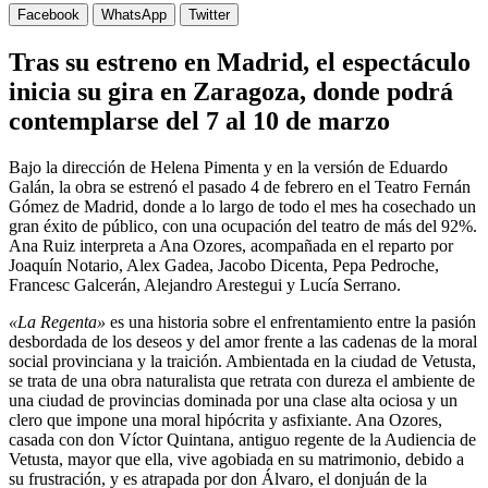
Facebook
WhatsApp
Twitter
Tras su estreno en Madrid, el espectáculo
inicia su gira en Zaragoza, donde podrá
contemplarse del 7 al 10 de marzo
Bajo la dirección de Helena Pimenta y en la versión de Eduardo
Galán, la obra se estrenó el pasado 4 de febrero en el Teatro Fernán
Gómez de Madrid, donde a lo largo de todo el mes ha cosechado un
gran éxito de público, con una ocupación del teatro de más del 92%.
Ana Ruiz interpreta a Ana Ozores, acompañada en el reparto por
Joaquín Notario, Alex Gadea, Jacobo Dicenta, Pepa Pedroche,
Francesc Galcerán, Alejandro Arestegui y Lucía Serrano.
«La Regenta»
es una historia sobre el enfrentamiento entre la pasión
desbordada de los deseos y del amor frente a las cadenas de la moral
social provinciana y la traición. Ambientada en la ciudad de Vetusta,
se trata de una obra naturalista que retrata con dureza el ambiente de
una ciudad de provincias dominada por una clase alta ociosa y un
clero que impone una moral hipócrita y asfixiante. Ana Ozores,
casada con don Víctor Quintana, antiguo regente de la Audiencia de
Vetusta, mayor que ella, vive agobiada en su matrimonio, debido a
su frustración, y es atrapada por don Álvaro, el donjuán de la