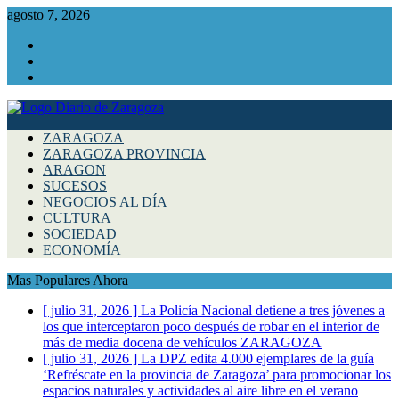
agosto 7, 2026
Facebook
Instagram
Twitter
ZARAGOZA
ZARAGOZA PROVINCIA
ARAGON
SUCESOS
NEGOCIOS AL DÍA
CULTURA
SOCIEDAD
ECONOMÍA
Mas Populares Ahora
[ julio 31, 2026 ]
La Policía Nacional detiene a tres jóvenes a
los que interceptaron poco después de robar en el interior de
más de media docena de vehículos
ZARAGOZA
[ julio 31, 2026 ]
La DPZ edita 4.000 ejemplares de la guía
‘Refréscate en la provincia de Zaragoza’ para promocionar los
espacios naturales y actividades al aire libre en el verano