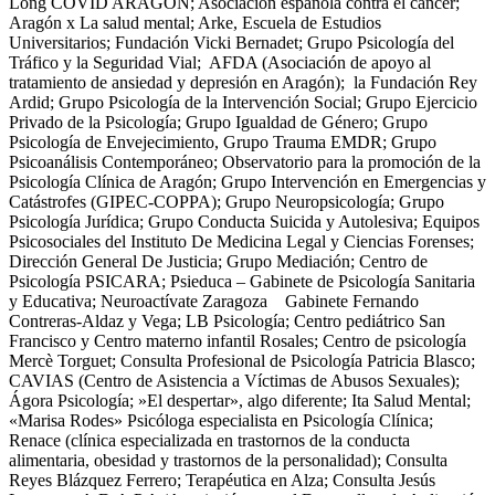
Long COVID ARAGÓN; Asociación española contra el cáncer;
Aragón x La salud mental; Arke, Escuela de Estudios
Universitarios; Fundación Vicki Bernadet; Grupo Psicología del
Tráfico y la Seguridad Vial; AFDA (Asociación de apoyo al
tratamiento de ansiedad y depresión en Aragón); la Fundación Rey
Ardid; Grupo Psicología de la Intervención Social; Grupo Ejercicio
Privado de la Psicología; Grupo Igualdad de Género; Grupo
Psicología de Envejecimiento, Grupo Trauma EMDR; Grupo
Psicoanálisis Contemporáneo; Observatorio para la promoción de la
Psicología Clínica de Aragón; Grupo Intervención en Emergencias y
Catástrofes (GIPEC-COPPA); Grupo Neuropsicología; Grupo
Psicología Jurídica; Grupo Conducta Suicida y Autolesiva; Equipos
Psicosociales del Instituto De Medicina Legal y Ciencias Forenses;
Dirección General De Justicia; Grupo Mediación; Centro de
Psicología PSICARA; Psieduca – Gabinete de Psicología Sanitaria
y Educativa; Neuroactívate Zaragoza Gabinete Fernando
Contreras-Aldaz y Vega; LB Psicología; Centro pediátrico San
Francisco y Centro materno infantil Rosales; Centro de psicología
Mercè Torguet; Consulta Profesional de Psicología Patricia Blasco;
CAVIAS (Centro de Asistencia a Víctimas de Abusos Sexuales);
Ágora Psicología; »El despertar», algo diferente; Ita Salud Mental;
«Marisa Rodes» Psicóloga especialista en Psicología Clínica;
Renace (clínica especializada en trastornos de la conducta
alimentaria, obesidad y trastornos de la personalidad); Consulta
Reyes Blázquez Ferrero; Terapéutica en Alza; Consulta Jesús