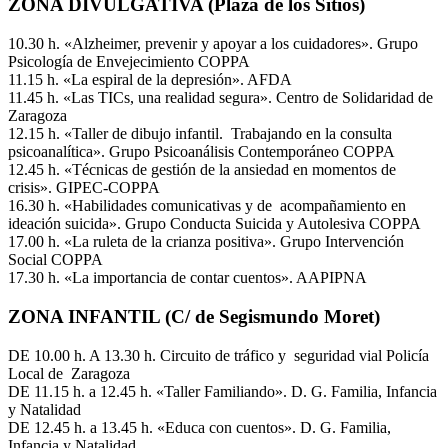
ZONA DIVULGATIVA (Plaza de los Sitios)
10.30 h. «Alzheimer, prevenir y apoyar a los cuidadores». Grupo
Psicología de Envejecimiento COPPA
11.15 h. «La espiral de la depresión». AFDA
11.45 h. «Las TICs, una realidad segura». Centro de Solidaridad de
Zaragoza
12.15 h. «Taller de dibujo infantil. Trabajando en la consulta
psicoanalítica». Grupo Psicoanálisis Contemporáneo COPPA
12.45 h. «Técnicas de gestión de la ansiedad en momentos de
crisis». GIPEC-COPPA
16.30 h. «Habilidades comunicativas y de acompañamiento en
ideación suicida». Grupo Conducta Suicida y Autolesiva COPPA
17.00 h. «La ruleta de la crianza positiva». Grupo Intervención
Social COPPA
17.30 h. «La importancia de contar cuentos». AAPIPNA
ZONA INFANTIL (C/ de Segismundo Moret)
DE 10.00 h. A 13.30 h. Circuito de tráfico y seguridad vial Policía
Local de Zaragoza
DE 11.15 h. a 12.45 h. «Taller Familiando». D. G. Familia, Infancia
y Natalidad
DE 12.45 h. a 13.45 h. «Educa con cuentos». D. G. Familia,
Infancia y Natalidad