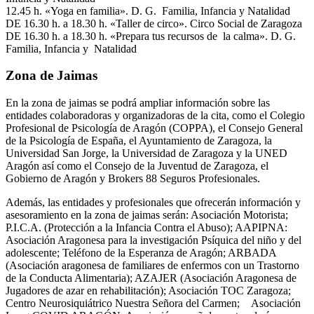
12.45 h. «Yoga en familia». D. G. Familia, Infancia y Natalidad
DE 16.30 h. a 18.30 h. «Taller de circo». Circo Social de Zaragoza
DE 16.30 h. a 18.30 h. «Prepara tus recursos de la calma». D. G.
Familia, Infancia y Natalidad
Zona de Jaimas
En la zona de jaimas se podrá ampliar información sobre las
entidades colaboradoras y organizadoras de la cita, como el Colegio
Profesional de Psicología de Aragón (COPPA), el Consejo General
de la Psicología de España, el Ayuntamiento de Zaragoza, la
Universidad San Jorge, la Universidad de Zaragoza y la UNED
Aragón así como el Consejo de la Juventud de Zaragoza, el
Gobierno de Aragón y Brokers 88 Seguros Profesionales.
Además, las entidades y profesionales que ofrecerán información y
asesoramiento en la zona de jaimas serán: Asociación Motorista;
P.I.C.A. (Protección a la Infancia Contra el Abuso); AAPIPNA:
Asociación Aragonesa para la investigación Psíquica del niño y del
adolescente; Teléfono de la Esperanza de Aragón; ARBADA
(Asociación aragonesa de familiares de enfermos con un Trastorno
de la Conducta Alimentaria); AZAJER (Asociación Aragonesa de
Jugadores de azar en rehabilitación); Asociación TOC Zaragoza;
Centro Neurosiquiátrico Nuestra Señora del Carmen; Asociación