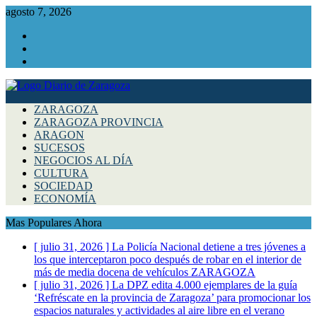
agosto 7, 2026
Facebook
Instagram
Twitter
ZARAGOZA
ZARAGOZA PROVINCIA
ARAGON
SUCESOS
NEGOCIOS AL DÍA
CULTURA
SOCIEDAD
ECONOMÍA
Mas Populares Ahora
[ julio 31, 2026 ]
La Policía Nacional detiene a tres jóvenes a
los que interceptaron poco después de robar en el interior de
más de media docena de vehículos
ZARAGOZA
[ julio 31, 2026 ]
La DPZ edita 4.000 ejemplares de la guía
‘Refréscate en la provincia de Zaragoza’ para promocionar los
espacios naturales y actividades al aire libre en el verano