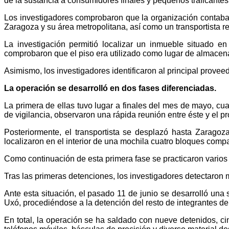
de la sustancia a consumidores finales y pequeños traficantes 
Los investigadores comprobaron que la organización contaba c
Zaragoza y su área metropolitana, así como un transportista 
La investigación permitió localizar un inmueble situado 
comprobaron que el piso era utilizado como lugar de almacenam
Asimismo, los investigadores identificaron al principal provee
La operación se desarrolló en dos fases diferenciadas.
La primera de ellas tuvo lugar a finales del mes de mayo, cu
de vigilancia, observaron una rápida reunión entre éste y el p
Posteriormente, el transportista se desplazó hasta Zaragoz
localizaron en el interior de una mochila cuatro bloques com
Como continuación de esta primera fase se practicaron varios 
Tras las primeras detenciones, los investigadores detectaron m
Ante esta situación, el pasado 11 de junio se desarrolló una
Uxó, procediéndose a la detención del resto de integrantes de
En total, la operación se ha saldado con nueve detenidos, cin