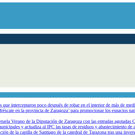
los que interceptaron poco después de robar en el interior de más de me
éscate en la provincia de Zaragoza’ para promocionar los espacios natur
eruela Verano de la Diputación de Zaragoza con las entradas agotadas
nicipales y actualiza al IPC las tasas de residuos y abastecimiento de
ción de la capilla de Santiago de la catedral de Tarazona tras una inve