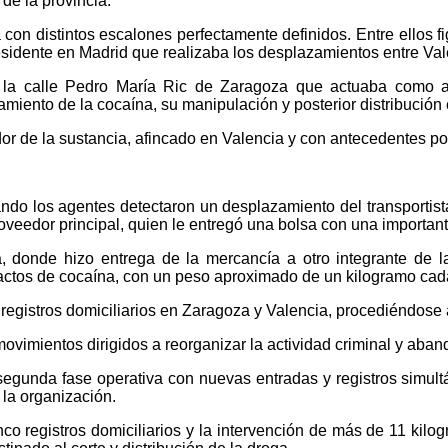
de la provincia.
on distintos escalones perfectamente definidos. Entre ellos fi
residente en Madrid que realizaba los desplazamientos entre Va
en la calle Pedro María Ric de Zaragoza que actuaba como au
iento de la cocaína, su manipulación y posterior distribución e
dor de la sustancia, afincado en Valencia y con antecedentes po
ando los agentes detectaron un desplazamiento del transportist
roveedor principal, quien le entregó una bolsa con una importan
a, donde hizo entrega de la mercancía a otro integrante de 
pactos de cocaína, con un peso aproximado de un kilogramo cad
registros domiciliarios en Zaragoza y Valencia, procediéndose a
ovimientos dirigidos a reorganizar la actividad criminal y aband
 segunda fase operativa con nuevas entradas y registros simul
 la organización.
co registros domiciliarios y la intervención de más de 11 kilo