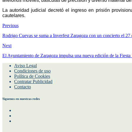
teléfonos móviles, básculas de precisión y diverso material des
La autoridad judicial decretó el ingreso en prisión provisi
cautelares.
Previous
Rodrigo Cuevas se suma a Inverfest Zaragoza con un concierto el 27 d
Next
El Ayuntamiento de Zaragoza impulsa una nueva edición de la Fiesta V
Aviso Legal
Condiciones de uso
Política de Cookies
Contratar Publicidad
Contacto
Siguenos en nuestras redes
Facebook
Instagram
Twitter