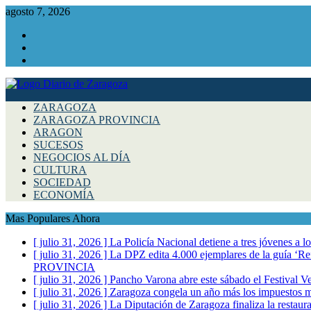
agosto 7, 2026
Facebook
Instagram
Twitter
ZARAGOZA
ZARAGOZA PROVINCIA
ARAGON
SUCESOS
NEGOCIOS AL DÍA
CULTURA
SOCIEDAD
ECONOMÍA
Mas Populares Ahora
[ julio 31, 2026 ]
La Policía Nacional detiene a tres jóvenes a 
[ julio 31, 2026 ]
La DPZ edita 4.000 ejemplares de la guía ‘Refr
PROVINCIA
[ julio 31, 2026 ]
Pancho Varona abre este sábado el Festival V
[ julio 31, 2026 ]
Zaragoza congela un año más los impuestos mu
[ julio 31, 2026 ]
La Diputación de Zaragoza finaliza la restaura