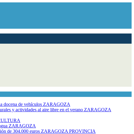
dia docena de vehículos
ZARAGOZA
ales y actividades al aire libre en el verano
ZARAGOZA
CULTURA
 agua
ZARAGOZA
rsión de 304.000 euros
ZARAGOZA PROVINCIA