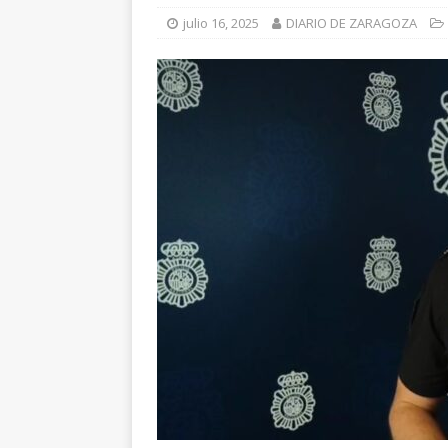
julio 16, 2025
DIARIO DE ZARAGOZA
[ julio 31, 2026 
de Santiago de 
ZARAGOZA PRO
[ julio 31, 2026 
interceptaron 
vehículos
ZA