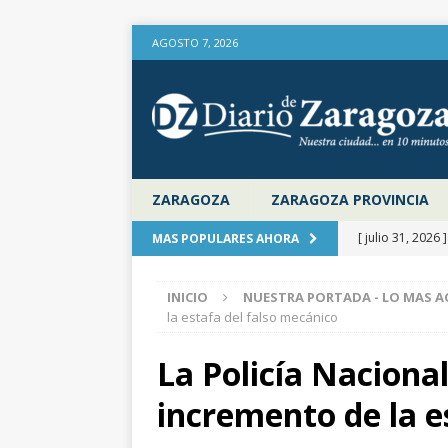
AGOSTO 7, 2026
ZARAGOZA
ZARAGOZA PROVINCIA
[ julio 31, 2026 
MAS POPULARES AHORA
provincia de Za
INICIO
NUESTRA PORTADA - LO MAS A
aire libre en el
la estafa del falso mecánico
[ julio 31, 2026 
La Policía Nacional
la Diputación 
incremento de la e
[ julio 31, 2026 
actualiza al IP