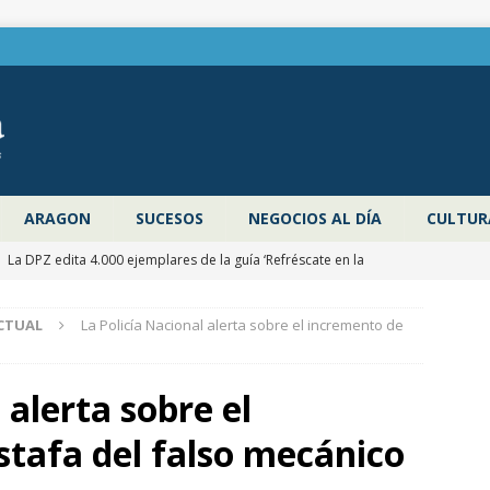
ARAGON
SUCESOS
NEGOCIOS AL DÍA
CULTUR
]
La DPZ edita 4.000 ejemplares de la guía ‘Refréscate en la
ragoza’ para promocionar los espacios naturales y actividades al
CTUAL
La Policía Nacional alerta sobre el incremento de
 verano
ZARAGOZA PROVINCIA
]
Pancho Varona abre este sábado el Festival Veruela Verano de
 alerta sobre el
de Zaragoza con las entradas agotadas
CULTURA
stafa del falso mecánico
]
Zaragoza congela un año más los impuestos municipales y
C las tasas de residuos y abastecimiento de agua
ZARAGOZA