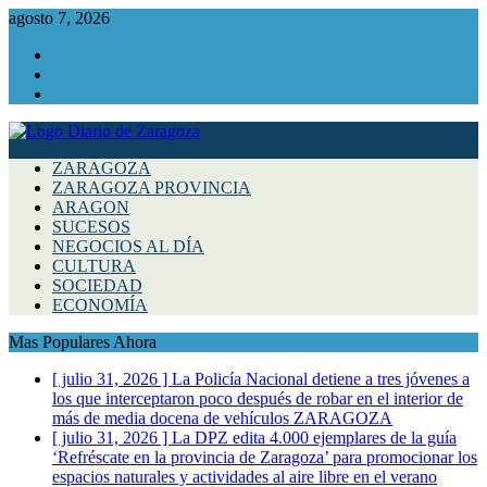
agosto 7, 2026
Facebook
Instagram
Twitter
ZARAGOZA
ZARAGOZA PROVINCIA
ARAGON
SUCESOS
NEGOCIOS AL DÍA
CULTURA
SOCIEDAD
ECONOMÍA
Mas Populares Ahora
[ julio 31, 2026 ]
La Policía Nacional detiene a tres jóvenes a
los que interceptaron poco después de robar en el interior de
más de media docena de vehículos
ZARAGOZA
[ julio 31, 2026 ]
La DPZ edita 4.000 ejemplares de la guía
‘Refréscate en la provincia de Zaragoza’ para promocionar los
espacios naturales y actividades al aire libre en el verano