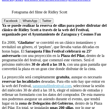
Fotograma del filme de Ridley Scott
Facebook
WhatsApp
Twitter
Ya se puede realizar la reserva de sillas para poder disfrutar del
clásico de Ridley Scott a través de la web del Festival,
organizado por el Ayuntamiento de Zaragoza y Cosmos Fan
En 2000, ‘
Gladiator
‘ se convirtió en un clásico instantáneo y
revitalizó un género, el ‘peplum’, que llevaba varias décadas en
horas bajas. El
Saraqusta Film Festival celebrará su 25º
aniversario
con una proyección en la
Plaza del Pilar,
dentro de la
programación del festival, que comenzó este viernes. Será el
próximo miércoles
30 de abril a las 18 h
, con una gran pantalla que
convertirá la plaza en un gran cine donde disfrutar de la cinta.
La proyección será completamente
gratuita
, aunque es necesario
reservar las localidades
deseadas. Para ello solo hay que entrar en
la web del Festival,
saraqustafilmfestival.com
, seleccionar la sesión
del miércoles 30 de abril a las 18 h, elegir el número de entradas y
rellenar un formulario con los datos del comprador. De esta manera
nos podremos asegurar un asiendo durante el evento, que tendrá
lugar en la
zona de Delegación del Gobierno
, dentro de la Plaza
del Pilar. En total, se instalarán
unas 200 sillas
, por lo que se