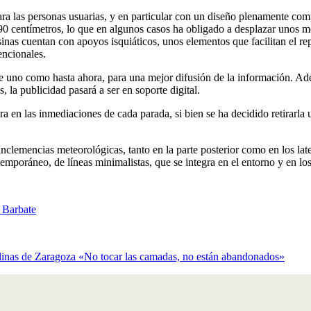
ra las personas usuarias, y en particular con un diseño plenamente com
90 centímetros, lo que en algunos casos ha obligado a desplazar unos me
sinas cuentan con apoyos isquiáticos, unos elementos que facilitan el r
encionales.
e uno como hasta ahora, para una mejor difusión de la información. A
, la publicidad pasará a ser en soporte digital.
ra en las inmediaciones de cada parada, si bien se ha decidido retirarla
nclemencias meteorológicas, tanto en la parte posterior como en los late
mporáneo, de líneas minimalistas, que se integra en el entorno y en los 
n Barbate
 felinas de Zaragoza «No tocar las camadas, no están abandonados»