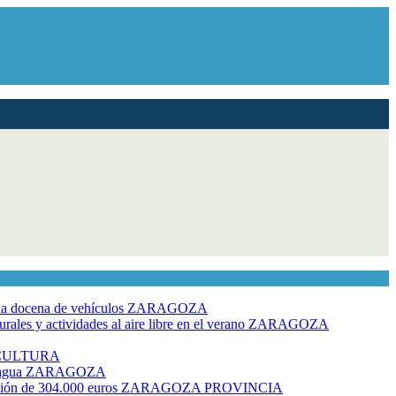
dia docena de vehículos
ZARAGOZA
ales y actividades al aire libre en el verano
ZARAGOZA
CULTURA
 agua
ZARAGOZA
rsión de 304.000 euros
ZARAGOZA PROVINCIA