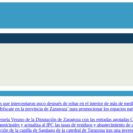
los que interceptaron poco después de robar en el interior de más de me
éscate en la provincia de Zaragoza’ para promocionar los espacios natur
eruela Verano de la Diputación de Zaragoza con las entradas agotadas
nicipales y actualiza al IPC las tasas de residuos y abastecimiento de
ción de la capilla de Santiago de la catedral de Tarazona tras una inve