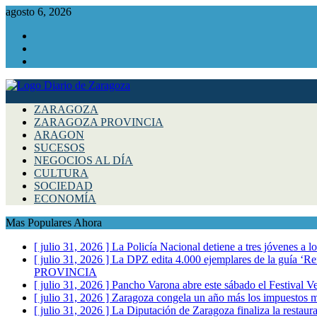
agosto 6, 2026
Facebook
Instagram
Twitter
ZARAGOZA
ZARAGOZA PROVINCIA
ARAGON
SUCESOS
NEGOCIOS AL DÍA
CULTURA
SOCIEDAD
ECONOMÍA
Mas Populares Ahora
[ julio 31, 2026 ]
La Policía Nacional detiene a tres jóvenes a 
[ julio 31, 2026 ]
La DPZ edita 4.000 ejemplares de la guía ‘Refr
PROVINCIA
[ julio 31, 2026 ]
Pancho Varona abre este sábado el Festival V
[ julio 31, 2026 ]
Zaragoza congela un año más los impuestos mu
[ julio 31, 2026 ]
La Diputación de Zaragoza finaliza la restaura