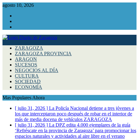
agosto 10, 2026
Facebook
Instagram
Twitter
ZARAGOZA
ZARAGOZA PROVINCIA
ARAGON
SUCESOS
NEGOCIOS AL DÍA
CULTURA
SOCIEDAD
ECONOMÍA
Mas Populares Ahora
[ julio 31, 2026 ]
La Policía Nacional detiene a tres jóvenes a
los que interceptaron poco después de robar en el interior de
más de media docena de vehículos
ZARAGOZA
[ julio 31, 2026 ]
La DPZ edita 4.000 ejemplares de la guía
‘Refréscate en la provincia de Zaragoza’ para promocionar los
espacios naturales y actividades al aire libre en el verano