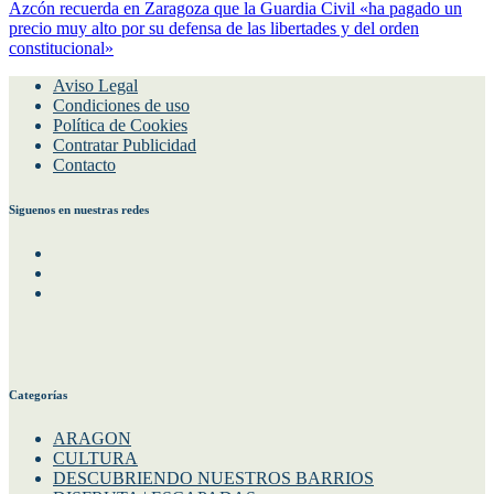
Azcón recuerda en Zaragoza que la Guardia Civil «ha pagado un
precio muy alto por su defensa de las libertades y del orden
constitucional»
Aviso Legal
Condiciones de uso
Política de Cookies
Contratar Publicidad
Contacto
Siguenos en nuestras redes
Facebook
Instagram
Twitter
Categorías
ARAGON
CULTURA
DESCUBRIENDO NUESTROS BARRIOS