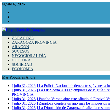
agosto 6, 2026
Facebook
Instagram
Twitter
ZARAGOZA
ZARAGOZA PROVINCIA
ARAGON
SUCESOS
NEGOCIOS AL DÍA
CULTURA
SOCIEDAD
ECONOMÍA
Mas Populares Ahora
[ julio 31, 2026 ]
La Policía Nacional detiene a tres jóvenes a 
[ julio 31, 2026 ]
La DPZ edita 4.000 ejemplares de la guía ‘Refr
PROVINCIA
[ julio 31, 2026 ]
Pancho Varona abre este sábado el Festival V
[ julio 31, 2026 ]
Zaragoza congela un año más los impuestos mu
[ julio 31, 2026 ]
La Diputación de Zaragoza finaliza la restaura