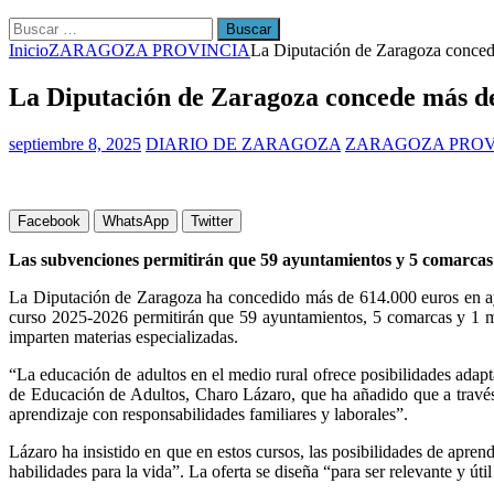
Buscar:
Inicio
ZARAGOZA PROVINCIA
La Diputación de Zaragoza concede
La Diputación de Zaragoza concede más de 
septiembre 8, 2025
DIARIO DE ZARAGOZA
ZARAGOZA PROV
Facebook
WhatsApp
Twitter
Las subvenciones permitirán que 59 ayuntamientos y 5 comarcas of
La Diputación de Zaragoza ha concedido más de 614.000 euros en ayud
curso 2025-2026 permitirán que 59 ayuntamientos, 5 comarcas y 1 man
imparten materias especializadas.
“La educación de adultos en el medio rural ofrece posibilidades adap
de Educación de Adultos, Charo Lázaro, que ha añadido que a través 
aprendizaje con responsabilidades familiares y laborales”.
Lázaro ha insistido en que en estos cursos, las posibilidades de apre
habilidades para la vida”. La oferta se diseña “para ser relevante y úti