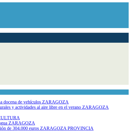
dia docena de vehículos
ZARAGOZA
ales y actividades al aire libre en el verano
ZARAGOZA
CULTURA
 agua
ZARAGOZA
rsión de 304.000 euros
ZARAGOZA PROVINCIA