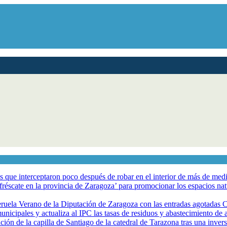
los que interceptaron poco después de robar en el interior de más de me
éscate en la provincia de Zaragoza’ para promocionar los espacios natur
eruela Verano de la Diputación de Zaragoza con las entradas agotadas
nicipales y actualiza al IPC las tasas de residuos y abastecimiento de
ción de la capilla de Santiago de la catedral de Tarazona tras una inve